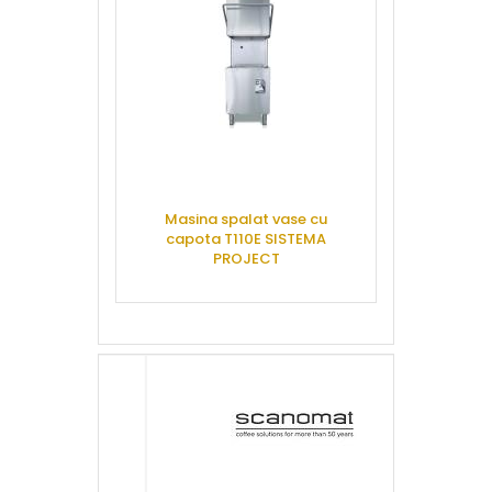
Masina spalat vase cu
Decarbonato
capota T110E SISTEMA
degresat si 
PROJECT
litri, MW E
CERE OFERTA
CERE 