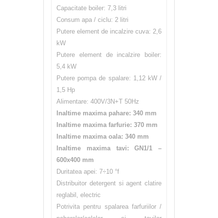
Capacitate boiler: 7,3 litri
Consum apa / ciclu: 2 litri
Putere element de incalzire cuva: 2,6
kW
Putere element de incalzire boiler:
5,4 kW
Putere pompa de spalare: 1,12 kW /
1,5 Hp
Alimentare: 400V/3N+T 50Hz
Inaltime maxima pahare: 340 mm
Inaltime maxima farfurie: 370 mm
Inaltime maxima oala: 340 mm
Inaltime maxima tavi: GN1/1 –
600x400 mm
Duritatea apei: 7÷10 °f
Distribuitor detergent si agent clatire
reglabil, electric
Potrivita pentru spalarea farfuriilor /