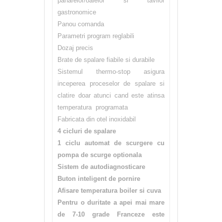
paharelor/oalelor si tavilor
gastronomice
Panou comanda
Parametri program reglabili
Dozaj precis
Brate de spalare fiabile si durabile
Sistemul thermo-stop asigura
inceperea proceselor de spalare si
clatire doar atunci cand este atinsa
temperatura programata
Fabricata din otel inoxidabil
4 cicluri de spalare
1 ciclu automat de scurgere cu
pompa de scurge optionala
Sistem de autodiagnosticare
Buton inteligent de pornire
Afisare temperatura boiler si cuva
Pentru o duritate a apei mai mare
de 7-10 grade Franceze este