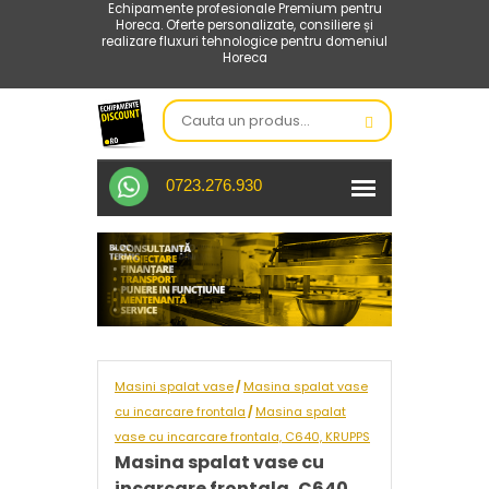
Echipamente profesionale Premium pentru
Horeca. Oferte personalizate, consiliere și
realizare fluxuri tehnologice pentru domeniul
Horeca
0723.276.930
Masini spalat vase
Masina spalat vase
/
cu incarcare frontala
Masina spalat
/
vase cu incarcare frontala, C640, KRUPPS
Masina spalat vase cu
incarcare frontala, C640,