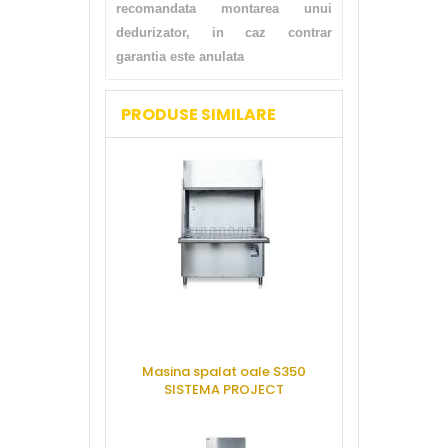
recomandata montarea unui
dedurizator, in caz contrar
garantia este anulata
PRODUSE SIMILARE
Masina spalat oale S350
Masina spa
SISTEMA PROJECT
capota, EL
CERE OFERTA
CERE 