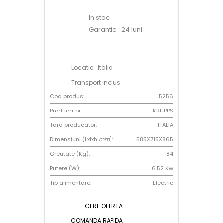
In stoc
Garantie : 24 luni
Locatie: Italia
Transport inclus
Cod produs:
5256
Producator:
KRUPPS
Tara producator:
ITALIA
Dimensiuni (Lxlxh
mm
):
585X715X865
Greutate (Kg):
84
Putere (W):
6.52 Kw
Tip alimentare:
Electric
CERE OFERTA
COMANDA RAPIDA