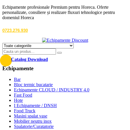
Echipamente profesionale Premium pentru Horeca. Oferte
personalizate, consiliere și realizare fluxuri tehnologice pentru
domeniul Horeca
0723.276.930
Catalog Download
Echipamente
Bar
Bloc termic bucatarie
Echipamente CLOUD / INDUSTRY 4.0
Fast Food
Hote
I Echipamente / DNSH
Food Truck
Masini spalat vase
Mobilier neutru inox
Spalatorie/Curatatorie