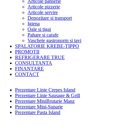
Articole patiserie
Articole pizzerie
Articole servire
Depozitare si transport
Igiena
Oale si tigai
Pahare si carafe
Vaschete gastronorm si tavi
SPALATORIE KREBE-TIPPO
PROMOTII
REFRIGERARE TRUE
CONSULTANTA
FINANTARE
CONTACT
Prezentare Linie Crepes Island
Prezentare Linie Sausage & Grill
Prezentare MiniBrutarie Manz
Prezentare Mini-Suparie
Prezentare Pasta Island