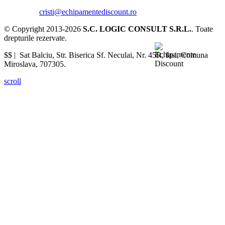
cristi@echipamentediscount.ro
© Copyright 2013-2026
S.C. LOGIC CONSULT S.R.L.
. Toate
drepturile rezervate.
$$ |
Sat Balciu, Str. Biserica Sf. Neculai, Nr. 45R
,
Iasi
,
Comuna
Miroslava
,
707305
.
scroll