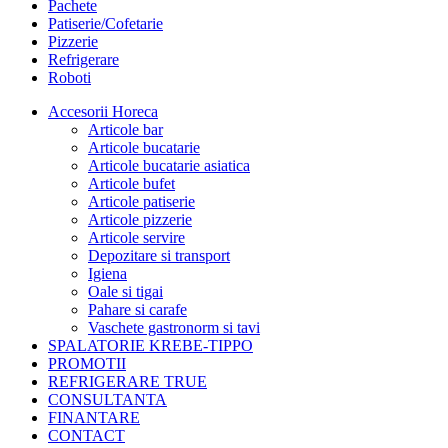
Pachete
Patiserie/Cofetarie
Pizzerie
Refrigerare
Roboti
Accesorii Horeca
Articole bar
Articole bucatarie
Articole bucatarie asiatica
Articole bufet
Articole patiserie
Articole pizzerie
Articole servire
Depozitare si transport
Igiena
Oale si tigai
Pahare si carafe
Vaschete gastronorm si tavi
SPALATORIE KREBE-TIPPO
PROMOTII
REFRIGERARE TRUE
CONSULTANTA
FINANTARE
CONTACT