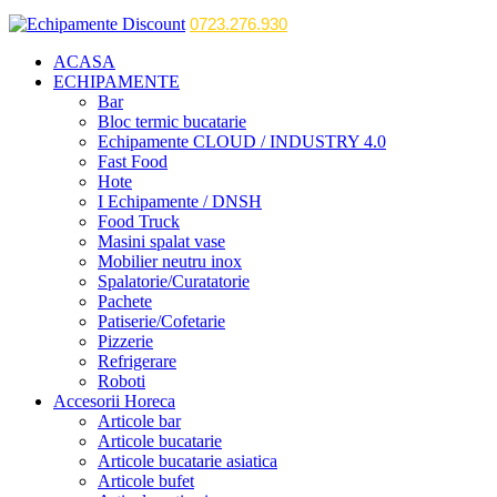
0723.276.930
ACASA
ECHIPAMENTE
Bar
Bloc termic bucatarie
Echipamente CLOUD / INDUSTRY 4.0
Fast Food
Hote
I Echipamente / DNSH
Food Truck
Masini spalat vase
Mobilier neutru inox
Spalatorie/Curatatorie
Pachete
Patiserie/Cofetarie
Pizzerie
Refrigerare
Roboti
Accesorii Horeca
Articole bar
Articole bucatarie
Articole bucatarie asiatica
Articole bufet