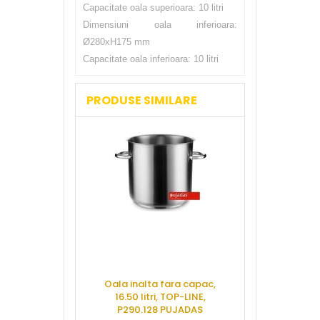
Capacitate oala superioara: 10 litri
Dimensiuni oala inferioara:
Ø280xH175 mm
Capacitate oala inferioara: 10 litri
PRODUSE SIMILARE
Oala inalta fara capac,
Tigaie sote 
16.50 litri, TOP-LINE,
strat anti-li
P290.128 PUJADAS
ERGOS, P148