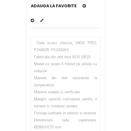
ADAUGA LA FAVORITE
Oala scoici clasica, INOX PRO,
P244028, PUJADAS
Fabricata din otel inox AISI 18/10
Model ce poate fi folosit pe plitele cu
inductie
Manere din otel rezistente la
temperatura
Manere sudate si verificate
Margini special concepute pentru o
turnare si curatare usoara
Finisaje satinate in interior si exterior
Dimensiuni oala superioara:
Ø280xH175 mm