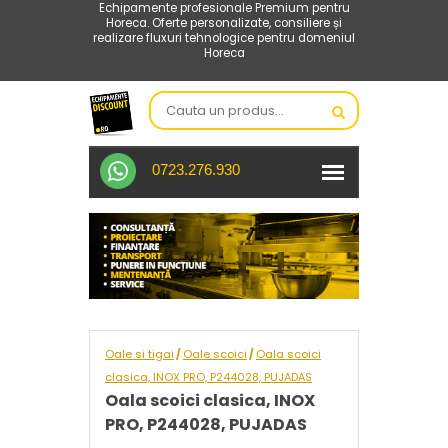
Echipamente profesionale Premium pentru
Horeca. Oferte personalizate, consiliere și
realizare fluxuri tehnologice pentru domeniul
Horeca
0723.276.930
Oale si tigai
Oale scoici
Oala scoici
/
/
clasica, INOX PRO, P244028, PUJADAS
Oala scoici clasica, INOX
PRO, P244028, PUJADAS