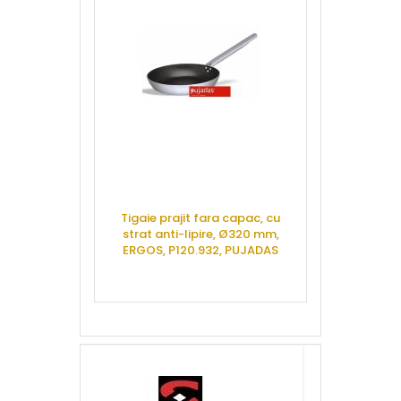
CERE OFERTA
CERE 
Tigaie prajit fara capac, cu
Tigaie grill 
strat anti-lipire, Ø320 mm,
lipire, BL
ERGOS, P120.932, PUJADAS
P142.000
CERE OFERTA
CERE 