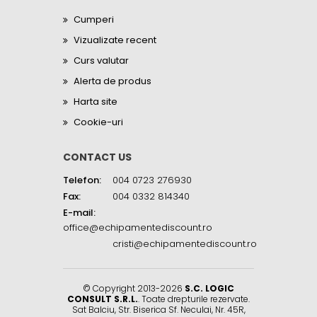
Cumperi
Vizualizate recent
Curs valutar
Alerta de produs
Harta site
Cookie-uri
CONTACT US
Telefon:
004 0723 276930
Fax:
004 0332 814340
E-mail:
office@echipamentediscount.ro
cristi@echipamentediscount.ro
© Copyright 2013-2026
S.C. LOGIC
CONSULT S.R.L.
. Toate drepturile rezervate.
Sat Balciu, Str. Biserica Sf. Neculai, Nr. 45R
,