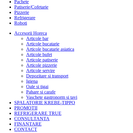
Pachete
Patiserie/Cofetarie
Pizzerie
Refrigerare
Roboti
Accesorii Horeca
Articole bar
Articole bucatarie
Articole bucatarie asiatica
Articole bufet
Articole patiserie
Articole pizzerie
Articole servire
Depozitare si transport
Igiena
Oale si tigai
Pahare si carafe
Vaschete gastronorm si tavi
SPALATORIE KREBE-TIPPO
PROMOTII
REFRIGERARE TRUE
CONSULTANTA
FINANTARE
CONTACT