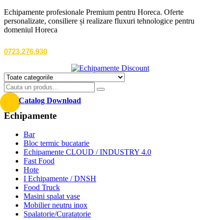
Echipamente profesionale Premium pentru Horeca. Oferte
personalizate, consiliere și realizare fluxuri tehnologice pentru
domeniul Horeca
0723.276.930
Catalog Download
Echipamente
Bar
Bloc termic bucatarie
Echipamente CLOUD / INDUSTRY 4.0
Fast Food
Hote
I Echipamente / DNSH
Food Truck
Masini spalat vase
Mobilier neutru inox
Spalatorie/Curatatorie