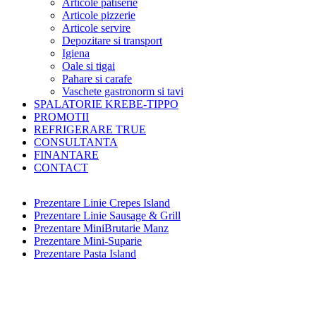
Articole patiserie
Articole pizzerie
Articole servire
Depozitare si transport
Igiena
Oale si tigai
Pahare si carafe
Vaschete gastronorm si tavi
SPALATORIE KREBE-TIPPO
PROMOTII
REFRIGERARE TRUE
CONSULTANTA
FINANTARE
CONTACT
Prezentare Linie Crepes Island
Prezentare Linie Sausage & Grill
Prezentare MiniBrutarie Manz
Prezentare Mini-Suparie
Prezentare Pasta Island