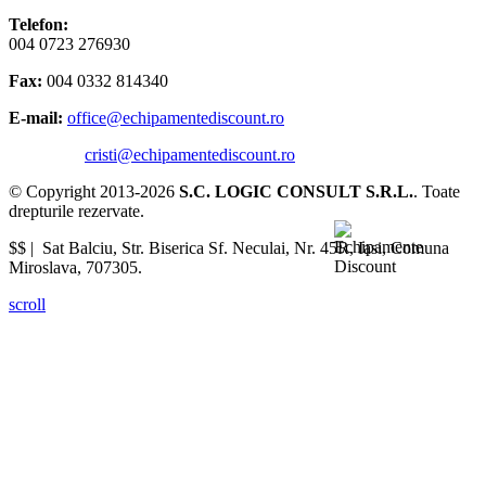
Telefon:
004 0723 276930
Fax:
004 0332 814340
E-mail:
office@echipamentediscount.ro
cristi@echipamentediscount.ro
© Copyright 2013-2026
S.C. LOGIC CONSULT S.R.L.
. Toate
drepturile rezervate.
$$ |
Sat Balciu, Str. Biserica Sf. Neculai, Nr. 45R
,
Iasi
,
Comuna
Miroslava
,
707305
.
scroll