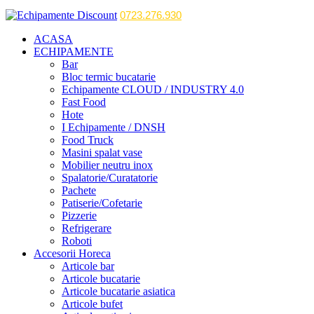
0723.276.930
ACASA
ECHIPAMENTE
Bar
Bloc termic bucatarie
Echipamente CLOUD / INDUSTRY 4.0
Fast Food
Hote
I Echipamente / DNSH
Food Truck
Masini spalat vase
Mobilier neutru inox
Spalatorie/Curatatorie
Pachete
Patiserie/Cofetarie
Pizzerie
Refrigerare
Roboti
Accesorii Horeca
Articole bar
Articole bucatarie
Articole bucatarie asiatica
Articole bufet