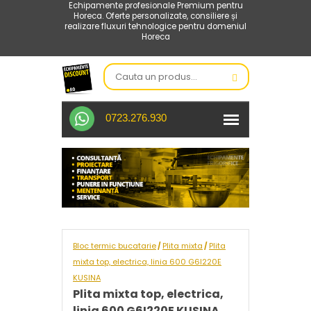
Echipamente profesionale Premium pentru
Horeca. Oferte personalizate, consiliere și
realizare fluxuri tehnologice pentru domeniul
Horeca
0723.276.930
Bloc termic bucatarie
Plita mixta
Plita
/
/
mixta top, electrica, linia 600 G6I220E
KUSINA
Plita mixta top, electrica,
linia 600 G6I220E KUSINA