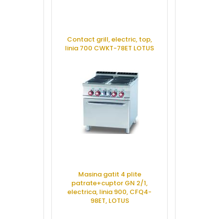
Contact grill, electric, top,
Tigaie bascul
linia 700 CWKT-78ET LOTUS
manuala, ele
700 G7TD2
CERE OFERTA
CERE 
Masina gatit 4 plite
patrate+cuptor GN 2/1,
Plita cu indu
electrica, linia 900, CFQ4-
electrica
98ET, LOTUS
CAS
CERE OFERTA
CERE 