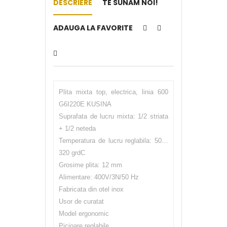
DESCRIERE
TE SUNĂM NOI!
ADAUGA LA FAVORITE
Plita mixta top, electrica, linia 600
G6I220E KUSINA
Suprafata de lucru mixta: 1/2 striata
+ 1/2 neteda
Temperatura de lucru reglabila: 50…
320 grdC
Grosime plita: 12 mm
Alimentare: 400V/3N/50 Hz
Fabricata din otel inox
Usor de curatat
Model ergonomic
Picioare reglabile