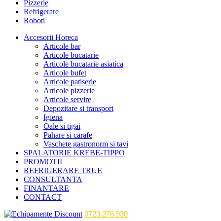
Pizzerie
Refrigerare
Roboti
Accesorii Horeca
Articole bar
Articole bucatarie
Articole bucatarie asiatica
Articole bufet
Articole patiserie
Articole pizzerie
Articole servire
Depozitare si transport
Igiena
Oale si tigai
Pahare si carafe
Vaschete gastronorm si tavi
SPALATORIE KREBE-TIPPO
PROMOTII
REFRIGERARE TRUE
CONSULTANTA
FINANTARE
CONTACT
0723.276.930