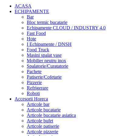
ACASA
ECHIPAMENTE
Bar
Bloc termic bucatarie
Echipamente CLOUD / INDUSTRY 4.0
Fast Food
Hote
I Echipamente / DNSH
Food Truck
Masini spalat vase
Mobilier neutru inox
Spalatorie/Curatatorie
Pachete
Patiserie/Cofetarie
Pizzerie
Refrigerare
Roboti
Accesorii Horeca
Articole bar
Articole bucatarie
Articole bucatarie asiatica
Articole bufet
Articole patiserie
Articole pizzerie