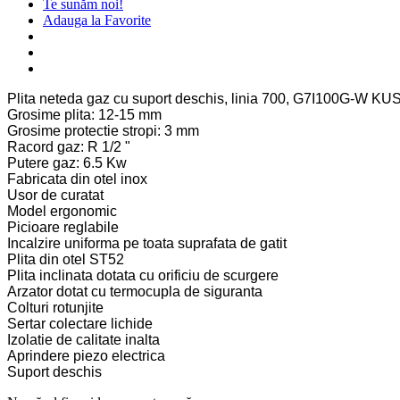
Te sunăm noi!
Adauga la Favorite
Plita neteda gaz cu suport deschis, linia 700, G7I100G-W KU
Grosime plita: 12-15 mm
Grosime protectie stropi: 3 mm
Racord gaz: R 1/2 "
Putere gaz: 6.5 Kw
Fabricata din otel inox
Usor de curatat
Model ergonomic
Picioare reglabile
Incalzire uniforma pe toata suprafata de gatit
Plita din otel ST52
Plita inclinata dotata cu orificiu de scurgere
Arzator dotat cu termocupla de siguranta
Colturi rotunjite
Sertar colectare lichide
Izolatie de calitate inalta
Aprindere piezo electrica
Suport deschis