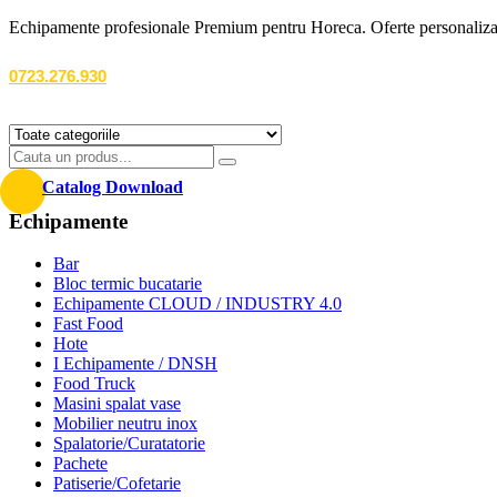
Echipamente profesionale Premium pentru Horeca. Oferte personalizate
0723.276.930
Catalog Download
Echipamente
Bar
Bloc termic bucatarie
Echipamente CLOUD / INDUSTRY 4.0
Fast Food
Hote
I Echipamente / DNSH
Food Truck
Masini spalat vase
Mobilier neutru inox
Spalatorie/Curatatorie
Pachete
Patiserie/Cofetarie