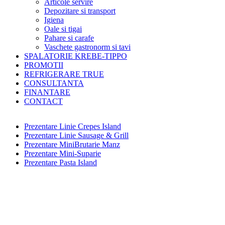
Articole servire
Depozitare si transport
Igiena
Oale si tigai
Pahare si carafe
Vaschete gastronorm si tavi
SPALATORIE KREBE-TIPPO
PROMOTII
REFRIGERARE TRUE
CONSULTANTA
FINANTARE
CONTACT
Prezentare Linie Crepes Island
Prezentare Linie Sausage & Grill
Prezentare MiniBrutarie Manz
Prezentare Mini-Suparie
Prezentare Pasta Island