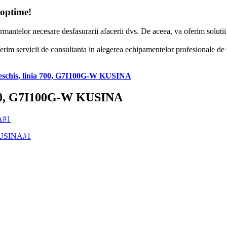
 optime!
formantelor necesare desfasurarii afacerii dvs. De aceea, va oferim solut
erim servicii de consultanta in alegerea echipamentelor profesionale de to
 deschis, linia 700, G7I100G-W KUSINA
a 700, G7I100G-W KUSINA