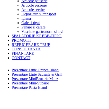
Articole patiserie
Articole pizzerie
Articole servire
Depozitare si transport
Igiena
Oale si tigai
Pahare si carafe
Vaschete gastronorm si tavi
SPALATORIE KREBE-TIPPO
PROMOTII
REFRIGERARE TRUE
CONSULTANTA
FINANTARE
CONTACT
Prezentare Linie Crepes Island
Prezentare Linie Sausage & Grill
Prezentare MiniBrutarie Manz
Prezentare Mini-Suparie
Prezentare Pasta Island