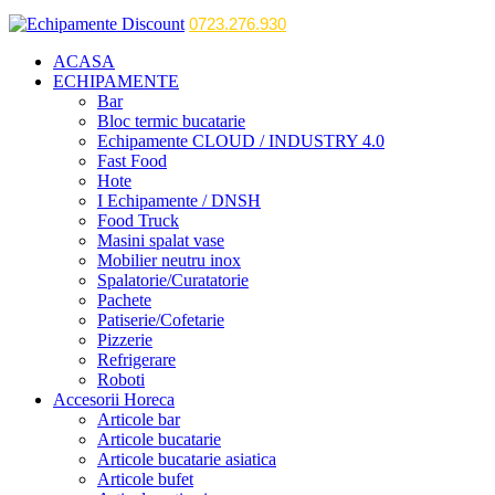
0723.276.930
ACASA
ECHIPAMENTE
Bar
Bloc termic bucatarie
Echipamente CLOUD / INDUSTRY 4.0
Fast Food
Hote
I Echipamente / DNSH
Food Truck
Masini spalat vase
Mobilier neutru inox
Spalatorie/Curatatorie
Pachete
Patiserie/Cofetarie
Pizzerie
Refrigerare
Roboti
Accesorii Horeca
Articole bar
Articole bucatarie
Articole bucatarie asiatica
Articole bufet