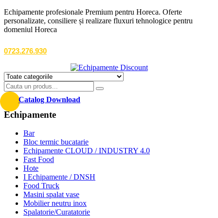
Echipamente profesionale Premium pentru Horeca. Oferte
personalizate, consiliere și realizare fluxuri tehnologice pentru
domeniul Horeca
0723.276.930
Catalog Download
Echipamente
Bar
Bloc termic bucatarie
Echipamente CLOUD / INDUSTRY 4.0
Fast Food
Hote
I Echipamente / DNSH
Food Truck
Masini spalat vase
Mobilier neutru inox
Spalatorie/Curatatorie