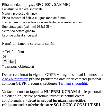
Plita neteda, top, gaz, SPG-1001, SAMMIC
Constructie din otel inoxidabil
Margini protectie din inox
Placa robusta si fiabila cu grosimea de 6 mm
4 arzatoare cu aprindere independenta, acoperite cu titan
Suprafata gatit (Lxl mm) 983x395 mm
Sertar colectare grasimi
Usor de utilizat si curatat
Numărul firmei la care sa te sunăm
* Telefon firma:
* campuri obligatorii
Deoarece a intrat in vigoare GDPR va rugam sa luati la cunostinta
Anexa/Informare
privind prelucrarea datelor cu caracter personal
conform GDPR precum si sectiunea
Termeni si conditii
.
Va facem cunscut faptul ca
NU PRELUCRAM
datele personale
ale clientilor ( datele personale introduse pentru creare
cont/formulare )
decat in scopul furnizarii serviciilor,
echipamentelor oferite de catre SC LOGIC CONSULT SRL.