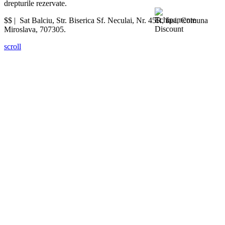
drepturile rezervate.
$$ |
Sat Balciu, Str. Biserica Sf. Neculai, Nr. 45R
,
Iasi
,
Comuna
Miroslava
,
707305
.
scroll