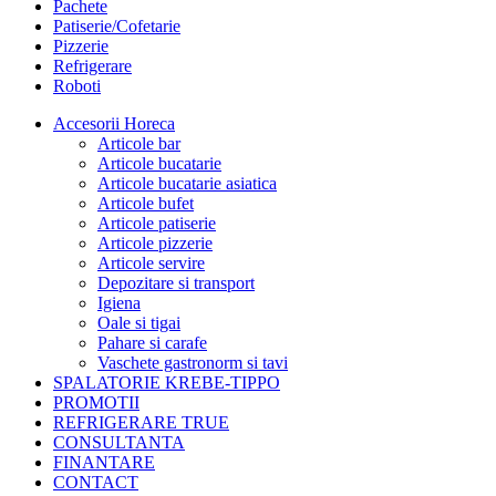
Pachete
Patiserie/Cofetarie
Pizzerie
Refrigerare
Roboti
Accesorii Horeca
Articole bar
Articole bucatarie
Articole bucatarie asiatica
Articole bufet
Articole patiserie
Articole pizzerie
Articole servire
Depozitare si transport
Igiena
Oale si tigai
Pahare si carafe
Vaschete gastronorm si tavi
SPALATORIE KREBE-TIPPO
PROMOTII
REFRIGERARE TRUE
CONSULTANTA
FINANTARE
CONTACT