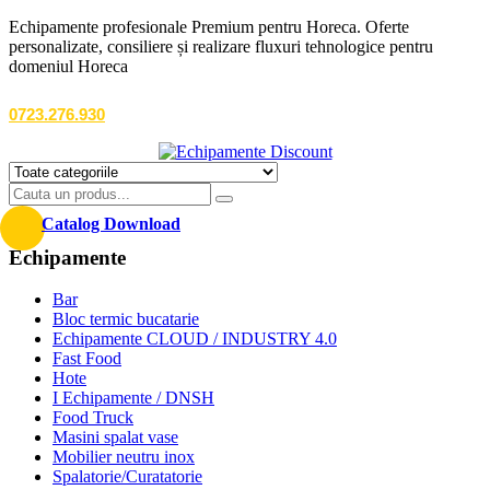
Echipamente profesionale Premium pentru Horeca. Oferte
personalizate, consiliere și realizare fluxuri tehnologice pentru
domeniul Horeca
0723.276.930
Catalog Download
Echipamente
Bar
Bloc termic bucatarie
Echipamente CLOUD / INDUSTRY 4.0
Fast Food
Hote
I Echipamente / DNSH
Food Truck
Masini spalat vase
Mobilier neutru inox
Spalatorie/Curatatorie