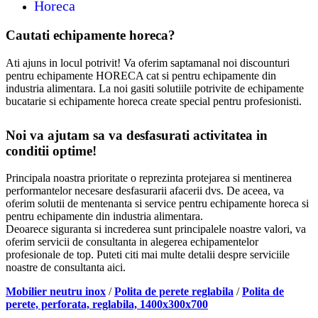
Horeca
Cautati echipamente horeca?
Ati ajuns in locul potrivit! Va oferim saptamanal noi discounturi
pentru echipamente HORECA cat si pentru echipamente din
industria alimentara. La noi gasiti solutiile potrivite de echipamente
bucatarie si echipamente horeca create special pentru profesionisti.
Noi va ajutam sa va desfasurati activitatea in
conditii optime!
Principala noastra prioritate o reprezinta protejarea si mentinerea
performantelor necesare desfasurarii afacerii dvs. De aceea, va
oferim solutii de mentenanta si service pentru echipamente horeca si
pentru echipamente din industria alimentara.
Deoarece siguranta si increderea sunt principalele noastre valori, va
oferim servicii de consultanta in alegerea echipamentelor
profesionale de top. Puteti citi mai multe detalii despre serviciile
noastre de consultanta aici.
Mobilier neutru inox
/
Polita de perete reglabila
/
Polita de
perete, perforata, reglabila, 1400x300x700