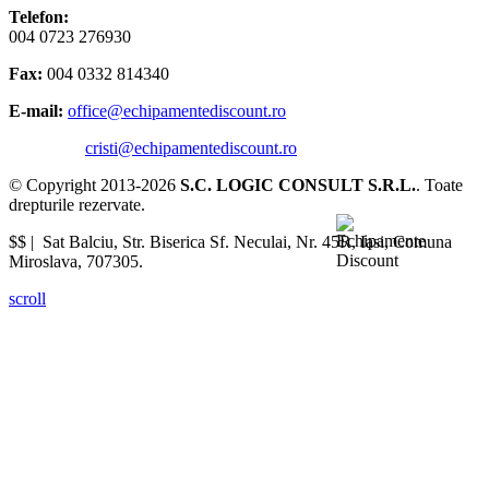
Telefon:
004 0723 276930
Fax:
004 0332 814340
E-mail:
office@echipamentediscount.ro
cristi@echipamentediscount.ro
© Copyright 2013-2026
S.C. LOGIC CONSULT S.R.L.
. Toate
drepturile rezervate.
$$ |
Sat Balciu, Str. Biserica Sf. Neculai, Nr. 45R
,
Iasi
,
Comuna
Miroslava
,
707305
.
scroll