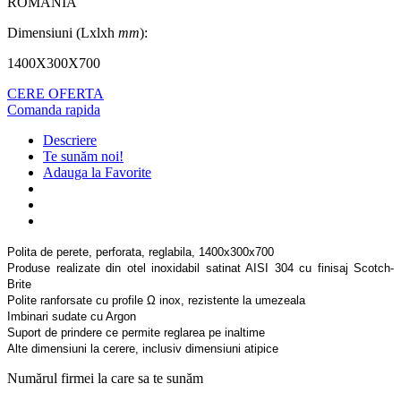
ROMANIA
Dimensiuni (Lxlxh
mm
):
1400X300X700
CERE OFERTA
Comanda rapida
Descriere
Te sunăm noi!
Adauga la Favorite
Polita de perete, perforata, reglabila, 1400x300x700
Produse realizate din otel inoxidabil satinat AISI 304 cu finisaj Scotch-
Brite
Polite ranforsate cu profile Ω inox, rezistente la umezeala
Imbinari sudate cu Argon
Suport de prindere ce permite reglarea pe inaltime
Alte dimensiuni la cerere, inclusiv dimensiuni atipice
Numărul firmei la care sa te sunăm