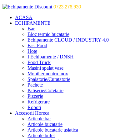
0723.276.930
ACASA
ECHIPAMENTE
Bar
Bloc termic bucatarie
Echipamente CLOUD / INDUSTRY 4.0
Fast Food
Hote
I Echipamente / DNSH
Food Truck
Masini spalat vase
Mobilier neutru inox
Spalatorie/Curatatorie
Pachete
Patiserie/Cofetarie
Pizzerie
Refrigerare
Roboti
Accesorii Horeca
Articole bar
Articole bucatarie
Articole bucatarie asiatica
Articole bufet