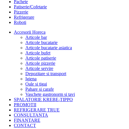
Pachete
Patiserie/Cofetarie
Pizzerie
Refrigerare
Roboti
Accesorii Horeca
Articole bar
Articole bucatarie
Articole bucatarie asiatica
Articole bufet
Articole patiserie
Articole pizzerie
Articole servire
Depozitare si transport
Igiena
Oale si tigai
Pahare si carafe
Vaschete gastronorm si tavi
SPALATORIE KREBE-TIPPO
PROMOTII
REFRIGERARE TRUE
CONSULTANTA
FINANTARE
CONTACT