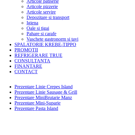
Articole patiserie
Articole pizzerie
Articole servire
Depozitare si transport
Igiena
Oale si tigai
Pahare si carafe
Vaschete gastronorm si tavi
SPALATORIE KREBE-TIPPO
PROMOTII
REFRIGERARE TRUE
CONSULTANTA
FINANTARE
CONTACT
Prezentare Linie Crepes Island
Prezentare Linie Sausage & Grill
Prezentare MiniBrutarie Manz
Prezentare Mini-Suparie
Prezentare Pasta Island