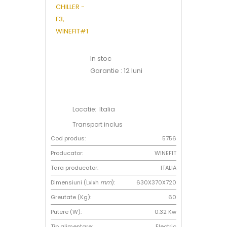
In stoc
Garantie : 12 luni
Locatie: Italia
Transport inclus
Cod produs:
5756
Producator:
WINEFIT
Tara producator:
ITALIA
Dimensiuni (Lxlxh
mm
):
630X370X720
Greutate (Kg):
60
Putere (W):
0.32 Kw
Tip alimentare:
Electric