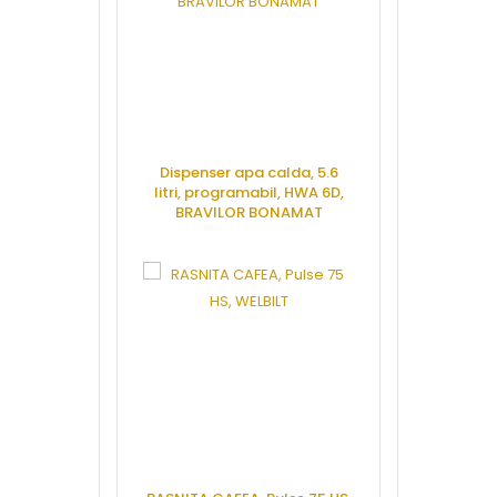
Dispenser apa calda, 5.6
Aparat usca
litri, programabil, HWA 6D,
perii, H
BRAVILOR BONAMAT
HUR
CERE OFERTA
CERE 