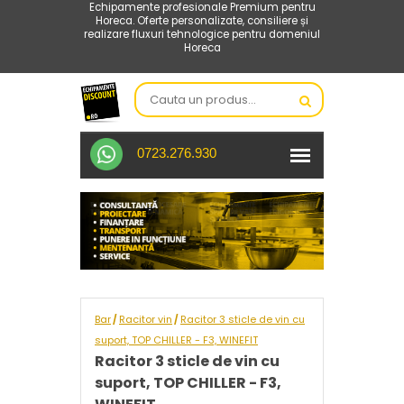
Echipamente profesionale Premium pentru
Horeca. Oferte personalizate, consiliere și
realizare fluxuri tehnologice pentru domeniul
Horeca
0723.276.930
Bar
Racitor vin
Racitor 3 sticle de vin cu
/
/
suport, TOP CHILLER - F3, WINEFIT
Racitor 3 sticle de vin cu
suport, TOP CHILLER - F3,