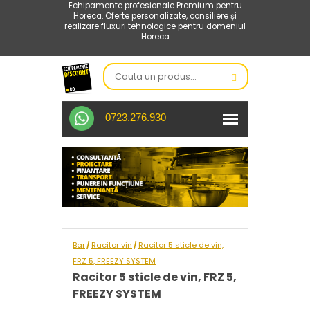
Echipamente profesionale Premium pentru
Horeca. Oferte personalizate, consiliere și
realizare fluxuri tehnologice pentru domeniul
Horeca
0723.276.930
Bar
Racitor vin
Racitor 5 sticle de vin,
/
/
FRZ 5, FREEZY SYSTEM
Racitor 5 sticle de vin, FRZ 5,
FREEZY SYSTEM