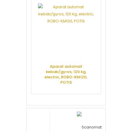
CERE OFERTA
CERE 
Aparat automat
Rotisor elec
kebab/gyros, 120 kg,
COMB
electric, ROBO-KM120,
POTIS
CERE 
CERE OFERTA