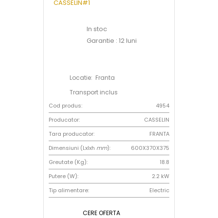
In stoc
Garantie : 12 luni
Locatie: Franta
Transport inclus
Cod produs:
4954
Producator:
CASSELIN
Tara producator:
FRANTA
Dimensiuni (Lxlxh
mm
):
600X370X375
Greutate (Kg):
18.8
Putere (W):
2.2 kW
Tip alimentare:
Electric
CERE OFERTA