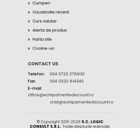
Cumperi
Vizualizate recent
Curs valutar
Alerta de produs
Harta site
Cookie-uri
CONTACT US
Telefon:
004 0723 276930
Fax:
004 0332 814340
E-mail:
office@echipamentediscount.ro
cristi@echipamentediscount.ro
© Copyright 2013-2026
S.C. LOGIC
CONSULT S.R.L.
. Toate drepturile rezervate.
Sat Balciu, Str. Biserica Sf. Neculai, Nr. 45R
,
Iasi
,
Comuna Miroslava
,
707305
.