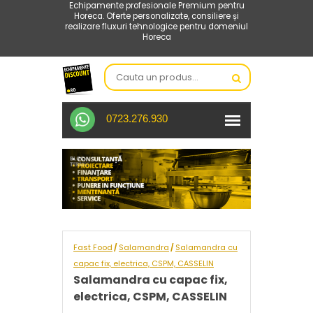
Echipamente profesionale Premium pentru
Horeca. Oferte personalizate, consiliere și
realizare fluxuri tehnologice pentru domeniul
Horeca
0723.276.930
Fast Food
Salamandra
Salamandra cu
/
/
capac fix, electrica, CSPM, CASSELIN
Salamandra cu capac fix,
electrica, CSPM, CASSELIN