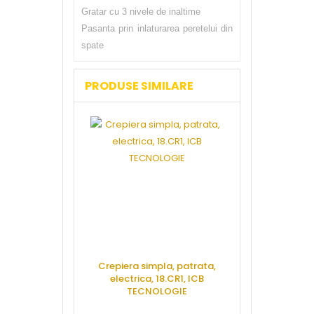
Gratar cu 3 nivele de inaltime
Pasanta prin inlaturarea peretelui din
spate
PRODUSE SIMILARE
Crepiera simpla, patrata,
Contact grill
electrica, 18.CR1, ICB
neteda,
TECNOLOGIE
COMB