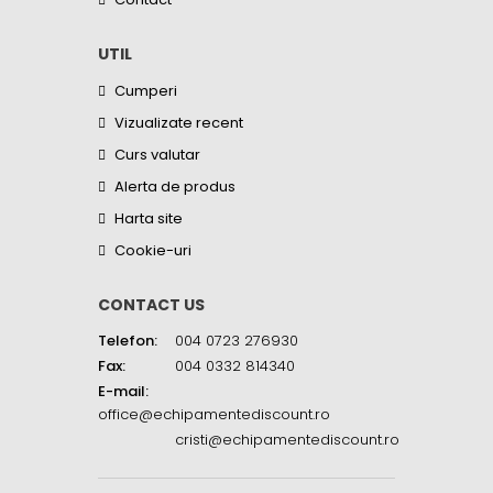
UTIL
Cumperi
Vizualizate recent
Curs valutar
Alerta de produs
Harta site
Cookie-uri
CONTACT US
Telefon:
004 0723 276930
Fax:
004 0332 814340
E-mail:
office@echipamentediscount.ro
cristi@echipamentediscount.ro