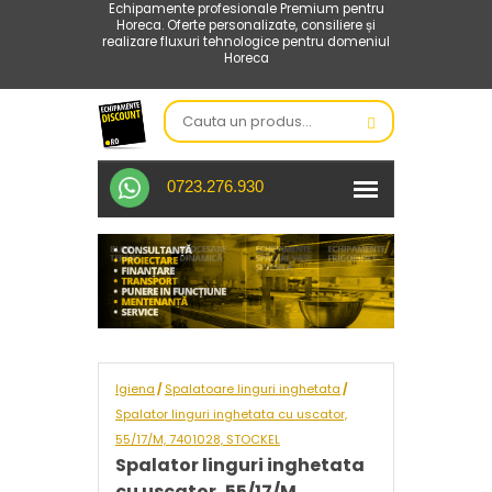
Echipamente profesionale Premium pentru
Horeca. Oferte personalizate, consiliere și
realizare fluxuri tehnologice pentru domeniul
Horeca
0723.276.930
Igiena
Spalatoare linguri inghetata
/
/
Spalator linguri inghetata cu uscator,
55/17/M, 7401028, STOCKEL
Spalator linguri inghetata
cu uscator, 55/17/M,