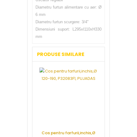
Diametru furtun alimentare cu aer: Ø
6 mm
Diametru furtun scurgere: 3/4''
Dimensiuni suport: L295xl110xH330
mm
PRODUSE SIMILARE
Cos pentru farfurii,inchis,Ø
Cos in