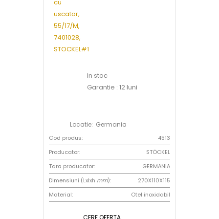
In stoc
Garantie : 12 luni
Locatie: Germania
Cod produs:
4513
Producator:
STÖCKEL
Tara producator:
GERMANIA
Dimensiuni (Lxlxh
mm
):
270X110X115
Material:
Otel inoxidabil
CERE OFERTA