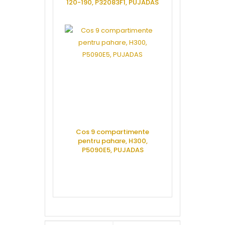
120-190, P32083F1, PUJADAS
compartim
pahare,
P5160E3F
CERE OFERTA
CERE 
Cos 9 compartimente
pentru pahare, H300,
P5090E5, PUJADAS
Cos 
farfurii,desc
P14126,
CERE OFERTA
CERE 