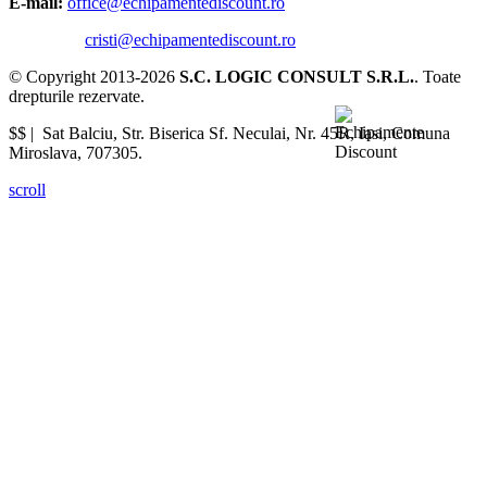
E-mail:
office@echipamentediscount.ro
cristi@echipamentediscount.ro
© Copyright 2013-2026
S.C. LOGIC CONSULT S.R.L.
. Toate
drepturile rezervate.
$$ |
Sat Balciu, Str. Biserica Sf. Neculai, Nr. 45R
,
Iasi
,
Comuna
Miroslava
,
707305
.
scroll