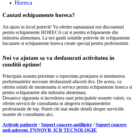
Horeca
Cautati echipamente horeca?
Ati ajuns in locul potrivit! Va oferim saptamanal noi discounturi
pentru echipamente HORECA cat si pentru echipamente din
industria alimentara. La noi gasiti solutiile potrivite de echipamente
bucatarie si echipamente horeca create special pentru profesionisti.
Noi va ajutam sa va desfasurati activitatea in
conditii optime!
Principala noastra prioritate o reprezinta protejarea si mentinerea
performantelor necesare desfasurarii afacerii dvs. De aceea, va
oferim solutii de mentenanta si service pentru echipamente horeca si
pentru echipamente din industria alimentara.
Deoarece siguranta si increderea sunt principalele noastre valori, va
oferim servicii de consultanta in alegerea echipamentelor
profesionale de top. Puteti citi mai multe detalii despre serviciile
noastre de consultanta aici.
Articole patiserie
/
Suport coacere-antilipire
/
Suport coacere
anti-aderent, FNNOVB, ICB TECNOLOGIE