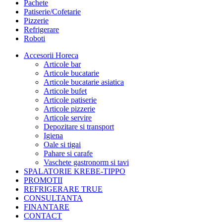
Pachete
Patiserie/Cofetarie
Pizzerie
Refrigerare
Roboti
Accesorii Horeca
Articole bar
Articole bucatarie
Articole bucatarie asiatica
Articole bufet
Articole patiserie
Articole pizzerie
Articole servire
Depozitare si transport
Igiena
Oale si tigai
Pahare si carafe
Vaschete gastronorm si tavi
SPALATORIE KREBE-TIPPO
PROMOTII
REFRIGERARE TRUE
CONSULTANTA
FINANTARE
CONTACT