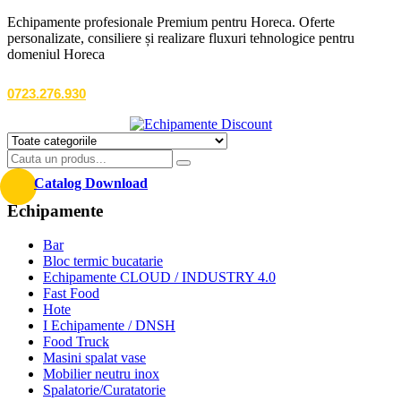
Echipamente profesionale Premium pentru Horeca. Oferte
personalizate, consiliere și realizare fluxuri tehnologice pentru
domeniul Horeca
0723.276.930
Catalog Download
Echipamente
Bar
Bloc termic bucatarie
Echipamente CLOUD / INDUSTRY 4.0
Fast Food
Hote
I Echipamente / DNSH
Food Truck
Masini spalat vase
Mobilier neutru inox
Spalatorie/Curatatorie