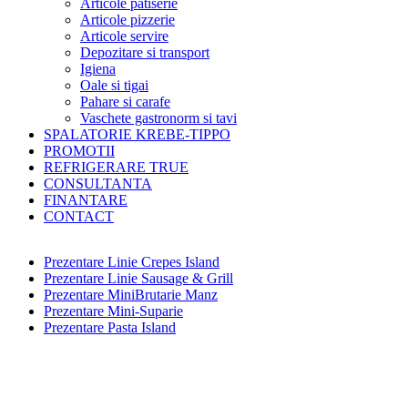
Articole patiserie
Articole pizzerie
Articole servire
Depozitare si transport
Igiena
Oale si tigai
Pahare si carafe
Vaschete gastronorm si tavi
SPALATORIE KREBE-TIPPO
PROMOTII
REFRIGERARE TRUE
CONSULTANTA
FINANTARE
CONTACT
Prezentare Linie Crepes Island
Prezentare Linie Sausage & Grill
Prezentare MiniBrutarie Manz
Prezentare Mini-Suparie
Prezentare Pasta Island