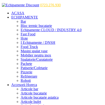
0723.276.930
ACASA
ECHIPAMENTE
Bar
Bloc termic bucatarie
Echipamente CLOUD / INDUSTRY 4.0
Fast Food
Hote
I Echipamente / DNSH
Food Truck
Masini spalat vase
Mobilier neutru inox
Spalatorie/Curatatorie
Pachete
Patiserie/Cofetarie
Pizzerie
Refrigerare
Roboti
Accesorii Horeca
Articole bar
Articole bucatarie
Articole bucatarie asiatica
Articole bufet