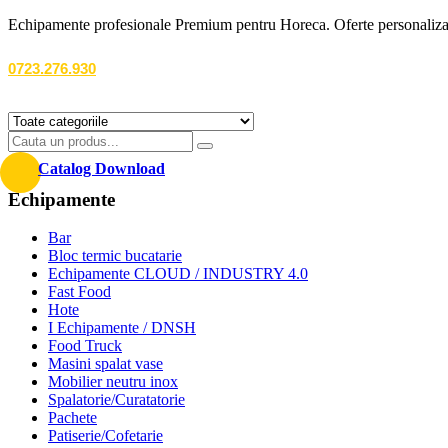
Echipamente profesionale Premium pentru Horeca. Oferte personalizate
0723.276.930
Catalog Download
Echipamente
Bar
Bloc termic bucatarie
Echipamente CLOUD / INDUSTRY 4.0
Fast Food
Hote
I Echipamente / DNSH
Food Truck
Masini spalat vase
Mobilier neutru inox
Spalatorie/Curatatorie
Pachete
Patiserie/Cofetarie