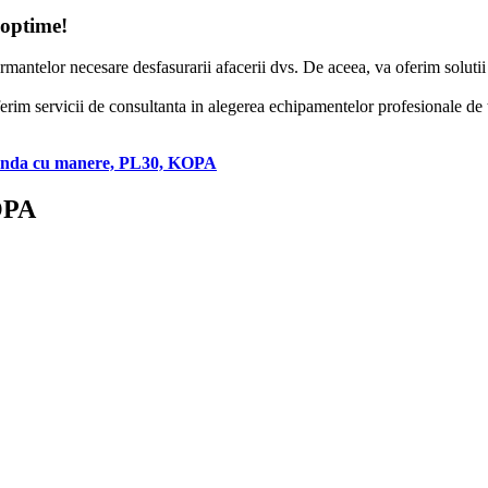
 optime!
formantelor necesare desfasurarii afacerii dvs. De aceea, va oferim solut
erim servicii de consultanta in alegerea echipamentelor profesionale de to
unda cu manere, PL30, KOPA
OPA