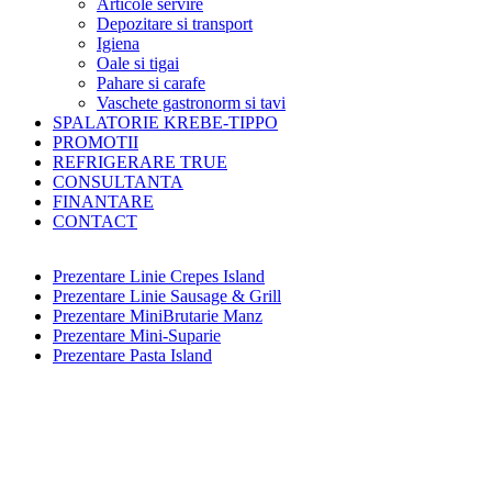
Articole servire
Depozitare si transport
Igiena
Oale si tigai
Pahare si carafe
Vaschete gastronorm si tavi
SPALATORIE KREBE-TIPPO
PROMOTII
REFRIGERARE TRUE
CONSULTANTA
FINANTARE
CONTACT
Prezentare Linie Crepes Island
Prezentare Linie Sausage & Grill
Prezentare MiniBrutarie Manz
Prezentare Mini-Suparie
Prezentare Pasta Island