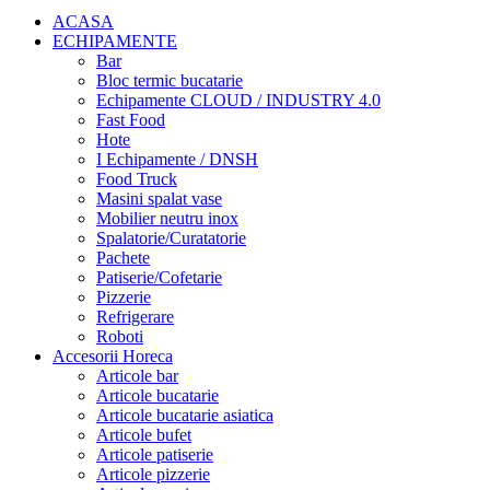
ACASA
ECHIPAMENTE
Bar
Bloc termic bucatarie
Echipamente CLOUD / INDUSTRY 4.0
Fast Food
Hote
I Echipamente / DNSH
Food Truck
Masini spalat vase
Mobilier neutru inox
Spalatorie/Curatatorie
Pachete
Patiserie/Cofetarie
Pizzerie
Refrigerare
Roboti
Accesorii Horeca
Articole bar
Articole bucatarie
Articole bucatarie asiatica
Articole bufet
Articole patiserie
Articole pizzerie