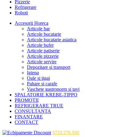
Pizzerie
Refrigerare
Roboti
Accesorii Horeca
Articole bar
Articole bucatarie
Articole bucatarie asiatica
Articole bufet
Articole patiserie
Articole pizzerie
Articole servire
Depozitare si transport
Igiena
Oale si tigai
Pahare si carafe
Vaschete gastronorm si tavi
SPALATORIE KREBE-TIPPO
PROMOTII
REFRIGERARE TRUE
CONSULTANTA
FINANTARE
CONTACT
0723.276.930