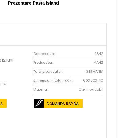
Prezentare Pasta Island
Cod produs:
4642
 12 luni
Producator:
MANZ
Tara producator:
GERMANIA
Dimensiuni (Lxlxh
mm
):
60X60X140
ania
Material:
Otel inoxidabil
TA
COMANDA RAPIDA