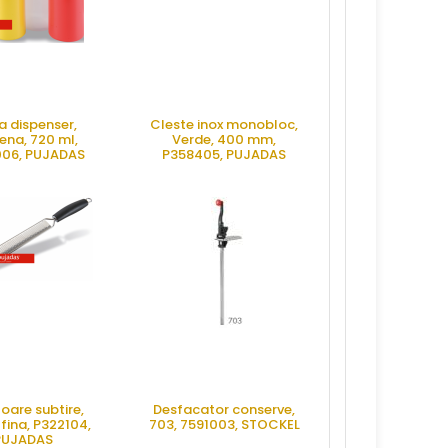
la dispenser,
Cleste inox monobloc,
Spatula, L260
ena, 720 ml,
Verde, 400 mm,
43270, M
06, PUJADAS
P358405, PUJADAS
RE OFERTA
CERE OFERTA
CERE OFE
oare subtire,
Desfacator conserve,
fina, P322104,
703, 7591003, STOCKEL
PUJADAS