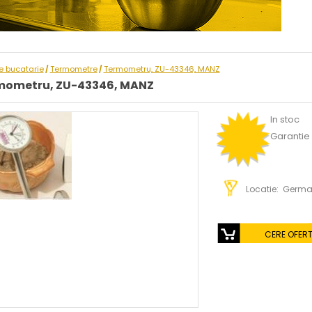
le bucatarie
Termometre
Termometru, ZU-43346, MANZ
/
/
mometru, ZU-43346, MANZ
In stoc
Garantie :
Locatie: Germ
CERE OFER