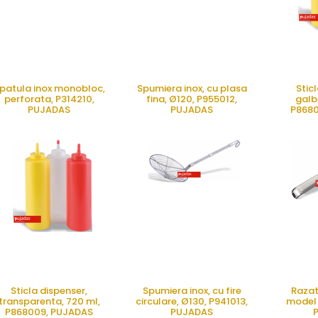
patula inox monobloc,
Spumiera inox, cu plasa
Stic
perforata, P314210,
fina, Ø120, P955012,
galb
PUJADAS
PUJADAS
P8680
CERE OFERTA
CERE OFERTA
CE
Sticla dispenser,
Spumiera inox, cu fire
Razat
transparenta, 720 ml,
circulare, Ø130, P941013,
model 
P868009, PUJADAS
PUJADAS