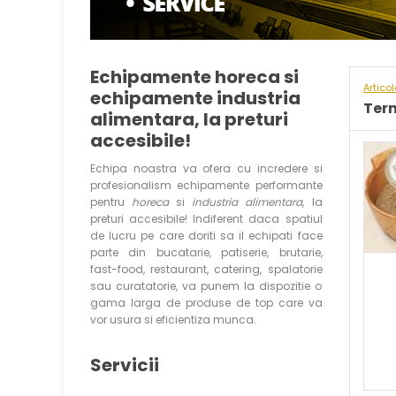
Echipamente horeca si
Artico
echipamente industria
Ter
alimentara, la preturi
accesibile!
Echipa noastra va ofera cu incredere si
profesionalism echipamente performante
pentru
horeca
si
industria alimentara
, la
preturi accesibile! Indiferent daca spatiul
de lucru pe care doriti sa il echipati face
parte din bucatarie, patiserie, brutarie,
fast-food, restaurant, catering, spalatorie
sau curatatorie, va punem la dispozitie o
gama larga de produse de top care va
vor usura si eficientiza munca.
Servicii