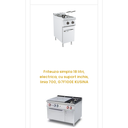
Friteuza simpla 18 litri,
Masina gatit 
electrica, cu suport inchis,
suport desch
linia 700, G7F100E KUSINA
700, PC-7
CERE OFERTA
CERE 