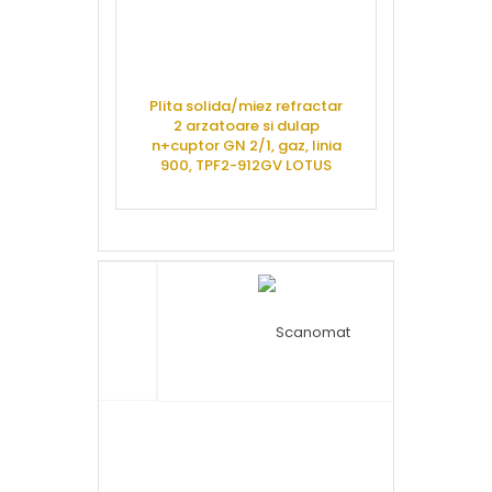
Plita solida/miez refractar
Plita solida/
2 arzatoare si dulap
gaz+cuptor GN
n+cuptor GN 2/1, gaz, linia
linia 900, T
900, TPF2-912GV LOTUS
CERE 
CERE OFERTA