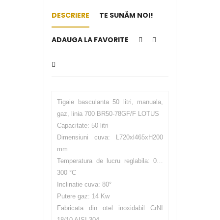
DESCRIERE
TE SUNĂM NOI!
ADAUGA LA FAVORITE
Tigaie basculanta 50 litri, manuala,
gaz, linia 700 BR50-78GF/F LOTUS
Capacitate: 50 litri
Dimensiuni cuva: L720xl465xH200
mm
Temperatura de lucru reglabila: 0…
300 °C
Inclinatie cuva: 80°
Putere gaz: 14 Kw
Fabricata din otel inoxidabil CrNI
18/10 AISI 304