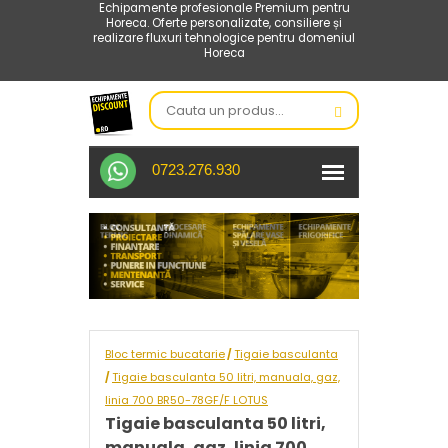
Echipamente profesionale Premium pentru
Horeca. Oferte personalizate, consiliere și
realizare fluxuri tehnologice pentru domeniul
Horeca
0723.276.930
Bloc termic bucatarie
Tigaie basculanta
/
Tigaie basculanta 50 litri, manuala, gaz,
/
linia 700 BR50-78GF/F LOTUS
Tigaie basculanta 50 litri,
manuala, gaz, linia 700