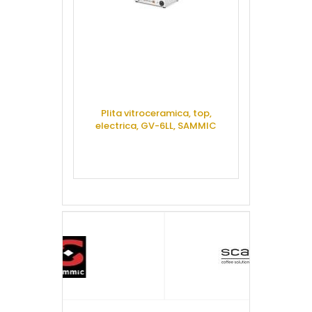
Plita vitroceramica, top,
Toaster incar
electrica, GV-6LL, SAMMIC
MT-4,
CERE OFERTA
CERE 