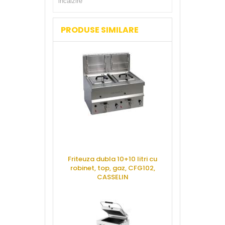
incalzire
PRODUSE SIMILARE
Friteuza dubla 10+10 litri cu
Crepiera sim
robinet, top, gaz, CFG102,
electrica,
CASSELIN
CAS
CERE OFERTA
CERE 