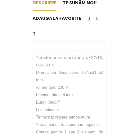
DESCRIERE
TE SUNĂM NOI!
ADAUGA LA FAVORITE
Toaster conveyor/banda, CCYTS,
CASSELIN
Dimensiuni deschidere: L245xH 60
mm
Alimentare: 230 V
Fabricat din otel inox
Buton On/Off
Led indicator
Termostat reglare temperatura
Viteza banda transportoare reglabila
Control pentru 1 sau 2 elementi de