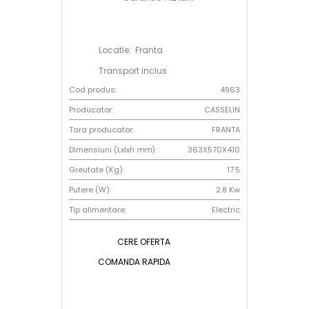
Locatie: Franta
Transport inclus
Cod produs:
4963
Producator:
CASSELIN
Tara producator:
FRANTA
Dimensiuni (Lxlxh
mm
):
363X570X410
Greutate (Kg):
17.5
Putere (W):
2.8 Kw
Tip alimentare:
Electric
CERE OFERTA
COMANDA RAPIDA