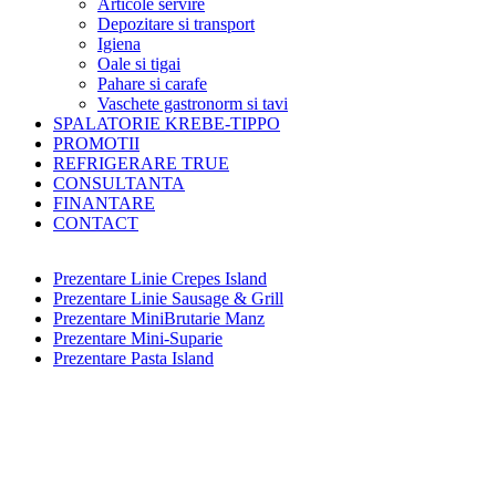
Articole servire
Depozitare si transport
Igiena
Oale si tigai
Pahare si carafe
Vaschete gastronorm si tavi
SPALATORIE KREBE-TIPPO
PROMOTII
REFRIGERARE TRUE
CONSULTANTA
FINANTARE
CONTACT
Prezentare Linie Crepes Island
Prezentare Linie Sausage & Grill
Prezentare MiniBrutarie Manz
Prezentare Mini-Suparie
Prezentare Pasta Island