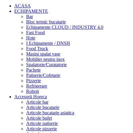
ACASA
ECHIPAMENTE
Bar
Bloc termic bucatarie
Echipamente CLOUD / INDUSTRY 4.0
Fast Food
Hote
I Echipamente / DNSH
Food Truck
Masini spalat vase
Mobilier neutru inox
Spalatorie/Curatatorie
Pachete
Patiserie/Cofetarie
Pizzerie
Refrigerare
Roboti
Accesorii Horeca
Articole bar
Articole bucatarie
Articole bucatarie asiatica
Articole bufet
Articole patiserie
Articole pizzerie