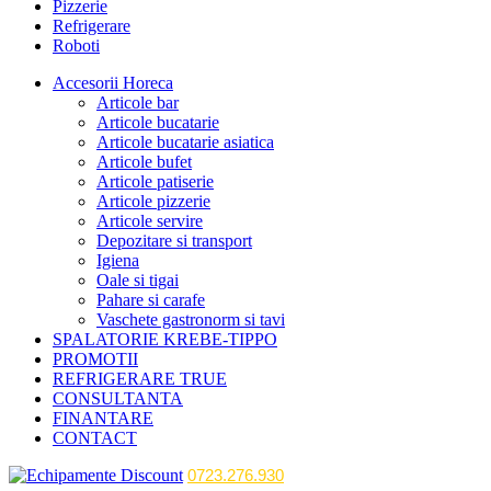
Pizzerie
Refrigerare
Roboti
Accesorii Horeca
Articole bar
Articole bucatarie
Articole bucatarie asiatica
Articole bufet
Articole patiserie
Articole pizzerie
Articole servire
Depozitare si transport
Igiena
Oale si tigai
Pahare si carafe
Vaschete gastronorm si tavi
SPALATORIE KREBE-TIPPO
PROMOTII
REFRIGERARE TRUE
CONSULTANTA
FINANTARE
CONTACT
0723.276.930