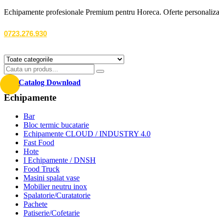
Echipamente profesionale Premium pentru Horeca. Oferte personalizate
0723.276.930
Catalog Download
Echipamente
Bar
Bloc termic bucatarie
Echipamente CLOUD / INDUSTRY 4.0
Fast Food
Hote
I Echipamente / DNSH
Food Truck
Masini spalat vase
Mobilier neutru inox
Spalatorie/Curatatorie
Pachete
Patiserie/Cofetarie