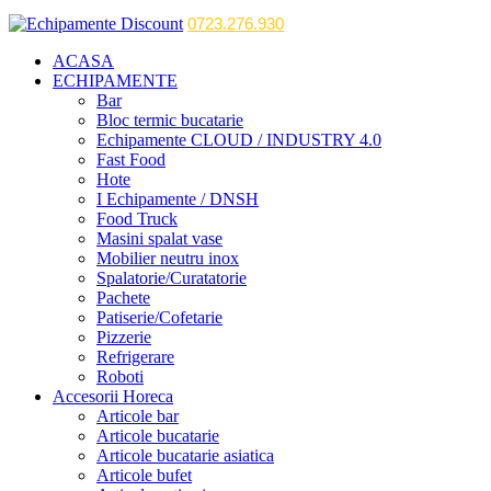
0723.276.930
ACASA
ECHIPAMENTE
Bar
Bloc termic bucatarie
Echipamente CLOUD / INDUSTRY 4.0
Fast Food
Hote
I Echipamente / DNSH
Food Truck
Masini spalat vase
Mobilier neutru inox
Spalatorie/Curatatorie
Pachete
Patiserie/Cofetarie
Pizzerie
Refrigerare
Roboti
Accesorii Horeca
Articole bar
Articole bucatarie
Articole bucatarie asiatica
Articole bufet