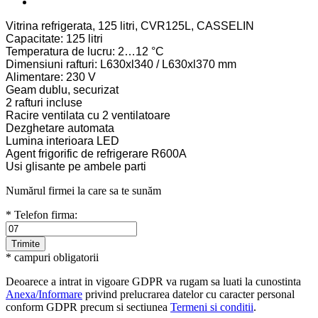
Vitrina refrigerata, 125 litri, CVR125L, CASSELIN
Capacitate: 125 litri
Temperatura de lucru: 2…12 °C
Dimensiuni rafturi: L630xl340 / L630xl370 mm
Alimentare: 230 V
Geam dublu, securizat
2 rafturi incluse
Racire ventilata cu 2 ventilatoare
Dezghetare automata
Lumina interioara LED
Agent frigorific de refrigerare R600A
Usi glisante pe ambele parti
Numărul firmei la care sa te sunăm
* Telefon firma:
* campuri obligatorii
Deoarece a intrat in vigoare GDPR va rugam sa luati la cunostinta
Anexa/Informare
privind prelucrarea datelor cu caracter personal
conform GDPR precum si sectiunea
Termeni si conditii
.