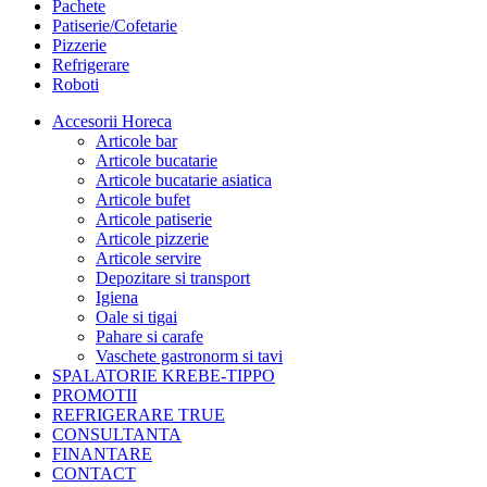
Pachete
Patiserie/Cofetarie
Pizzerie
Refrigerare
Roboti
Accesorii Horeca
Articole bar
Articole bucatarie
Articole bucatarie asiatica
Articole bufet
Articole patiserie
Articole pizzerie
Articole servire
Depozitare si transport
Igiena
Oale si tigai
Pahare si carafe
Vaschete gastronorm si tavi
SPALATORIE KREBE-TIPPO
PROMOTII
REFRIGERARE TRUE
CONSULTANTA
FINANTARE
CONTACT