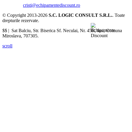
cristi@echipamentediscount.ro
© Copyright 2013-2026
S.C. LOGIC CONSULT S.R.L.
. Toate
drepturile rezervate.
$$ |
Sat Balciu, Str. Biserica Sf. Neculai, Nr. 45R
,
Iasi
,
Comuna
Miroslava
,
707305
.
scroll