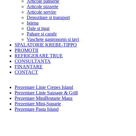
Articole patiserie
Articole pizzerie
Articole servire
Depozitare si transport
Igiena
Oale si tigai
Pahare si carafe
Vaschete gastronorm si tavi
SPALATORIE KREBE-TIPPO
PROMOTII
REFRIGERARE TRUE
CONSULTANTA
FINANTARE
CONTACT
Prezentare Linie Crepes Island
Prezentare Linie Sausage & Grill
Prezentare MiniBrutarie Manz
Prezentare Mini-Suparie
Prezentare Pasta Island