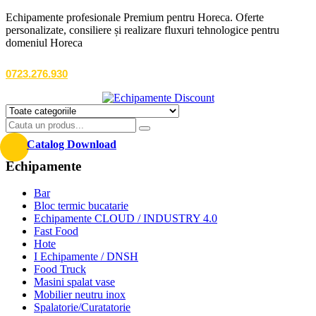
Echipamente profesionale Premium pentru Horeca. Oferte
personalizate, consiliere și realizare fluxuri tehnologice pentru
domeniul Horeca
0723.276.930
Catalog Download
Echipamente
Bar
Bloc termic bucatarie
Echipamente CLOUD / INDUSTRY 4.0
Fast Food
Hote
I Echipamente / DNSH
Food Truck
Masini spalat vase
Mobilier neutru inox
Spalatorie/Curatatorie