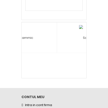
CO
CERE OFERTA
CERE 
CONTUL MEU
Intra in cont firma