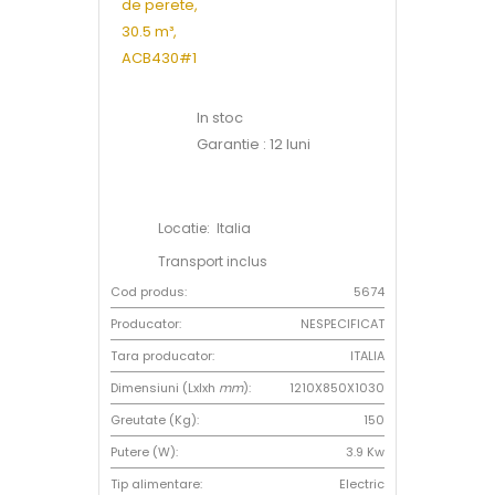
In stoc
Garantie : 12 luni
Locatie: Italia
Transport inclus
Cod produs:
5674
Producator:
NESPECIFICAT
Tara producator:
ITALIA
Dimensiuni (Lxlxh
mm
):
1210X850X1030
Greutate (Kg):
150
Putere (W):
3.9 Kw
Tip alimentare:
Electric