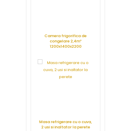
Camera frigorifica de
Camera fri
congelare 2,4m³
refriger
1200x1400x2200
1140x1
CERE OFERTA
CERE 
Masa refrigerare cu o cuva,
Masa frigori
2 usi si inaltator la perete
2 usi cu re