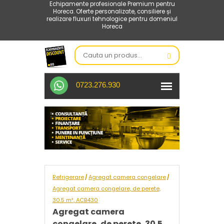
Echipamente profesionale Premium pentru
Horeca. Oferte personalizate, consiliere și
realizare fluxuri tehnologice pentru domeniul
Horeca
0723.276.930
Refrigerare
Agregat camera congelare
/
/
Agregat camera congelare, de perete,
30.5 m³, ACB430
Agregat camera
congelare, de perete, 30.5