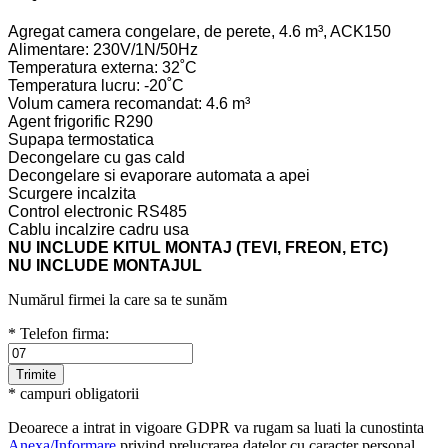
Agregat camera congelare, de perete, 4.6 m³, ACK150
Alimentare: 230V/1N/50Hz
Temperatura externa: 32˚C
Temperatura lucru: -20˚C
Volum camera recomandat: 4.6 m³
Agent frigorific R290
Supapa termostatica
Decongelare cu gas cald
Decongelare si evaporare automata a apei
Scurgere incalzita
Control electronic RS485
Cablu incalzire cadru usa
NU INCLUDE KITUL MONTAJ (TEVI, FREON, ETC)
NU INCLUDE MONTAJUL
Numărul firmei la care sa te sunăm
* Telefon firma:
* campuri obligatorii
Deoarece a intrat in vigoare GDPR va rugam sa luati la cunostinta
Anexa/Informare
privind prelucrarea datelor cu caracter personal