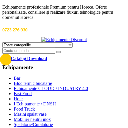
Echipamente profesionale Premium pentru Horeca. Oferte
personalizate, consiliere și realizare fluxuri tehnologice pentru
domeniul Horeca
0723.276.930
Catalog Download
Echipamente
Bar
Bloc termic bucatarie
Echipamente CLOUD / INDUSTRY 4.0
Fast Food
Hote
I Echipamente / DNSH
Food Truck
Masini spalat vase
Mobilier neutru inox
Spalatorie/Curatatorie