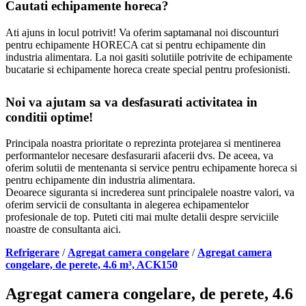
Cautati echipamente horeca?
Ati ajuns in locul potrivit! Va oferim saptamanal noi discounturi
pentru echipamente HORECA cat si pentru echipamente din
industria alimentara. La noi gasiti solutiile potrivite de echipamente
bucatarie si echipamente horeca create special pentru profesionisti.
Noi va ajutam sa va desfasurati activitatea in
conditii optime!
Principala noastra prioritate o reprezinta protejarea si mentinerea
performantelor necesare desfasurarii afacerii dvs. De aceea, va
oferim solutii de mentenanta si service pentru echipamente horeca si
pentru echipamente din industria alimentara.
Deoarece siguranta si increderea sunt principalele noastre valori, va
oferim servicii de consultanta in alegerea echipamentelor
profesionale de top. Puteti citi mai multe detalii despre serviciile
noastre de consultanta aici.
Refrigerare
/
Agregat camera congelare
/
Agregat camera
congelare, de perete, 4.6 m³, ACK150
Agregat camera congelare, de perete, 4.6