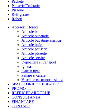
Pachete
Patiserie/Cofetarie
Pizzerie
Refrigerare
Roboti
Accesorii Horeca
Articole bar
Articole bucatarie
Articole bucatarie asiatica
Articole bufet
Articole patiserie
Articole pizzerie
Articole servire
Depozitare si transport
Igiena
Oale si tigai
Pahare si carafe
Vaschete gastronorm si tavi
SPALATORIE KREBE-TIPPO
PROMOTII
REFRIGERARE TRUE
CONSULTANTA
FINANTARE
CONTACT