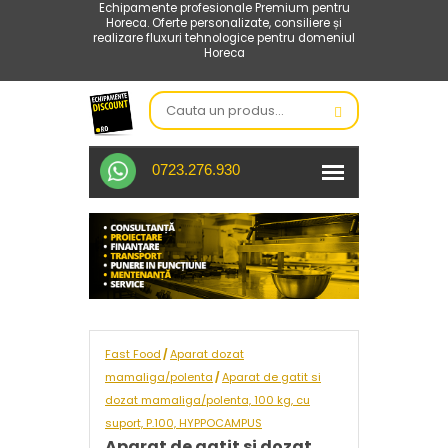
Echipamente profesionale Premium pentru
Horeca. Oferte personalizate, consiliere și
realizare fluxuri tehnologice pentru domeniul
Horeca
0723.276.930
Fast Food
Aparat dozat
/
mamaliga/polenta
Aparat de gatit si
/
dozat mamaliga/polenta, 100 kg, cu
suport, P.100, HYPPOCAMPUS
Aparat de gatit si dozat