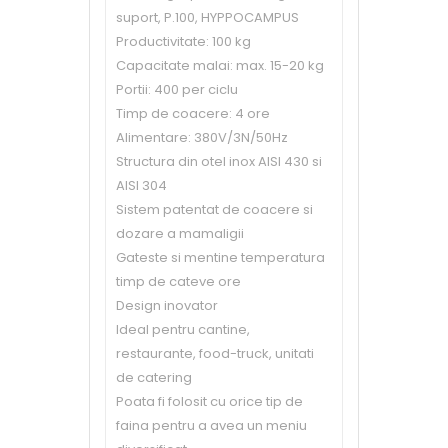
suport, P.100, HYPPOCAMPUS
Productivitate: 100 kg
Capacitate malai: max. 15-20 kg
Portii: 400 per ciclu
Timp de coacere: 4 ore
Alimentare: 380V/3N/50Hz
Structura din otel inox AISI 430 si
AISI 304
Sistem patentat de coacere si
dozare a mamaligii
Gateste si mentine temperatura
timp de cateve ore
Design inovator
Ideal pentru cantine,
restaurante, food-truck, unitati
de catering
Poata fi folosit cu orice tip de
faina pentru a avea un meniu