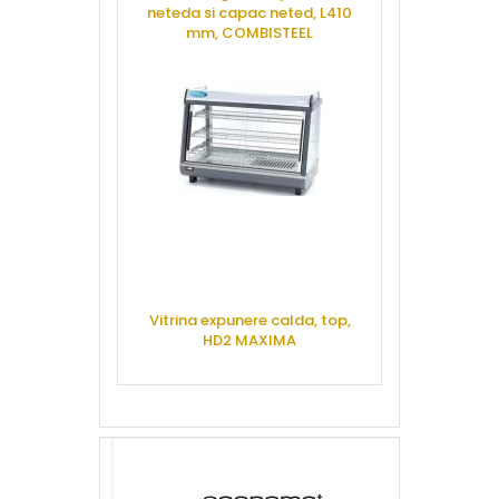
neteda si capac neted, L410
48 pui, 48/
mm, COMBISTEEL
CERE 
CERE OFERTA
Aparat keb
Vitrina expunere calda, top,
arzatoare, g
HD2 MAXIMA
GD4,
CERE OFERTA
CERE 