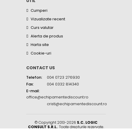
UTIL
Cumperi
Vizualizate recent
Curs valutar
Alerta de produs
Harta site
Cookie-uri
CONTACT US
Telefon:
004 0723 276930
Fax:
004 0332 814340
E-mail:
office@echipamentediscount.ro
cristi@echipamentediscount.ro
© Copyright 2013-2026
S.C. LOGIC
CONSULT S.R.L.
. Toate drepturile rezervate.
Sat Balciu, Str. Biserica Sf. Neculai, Nr. 45R
,