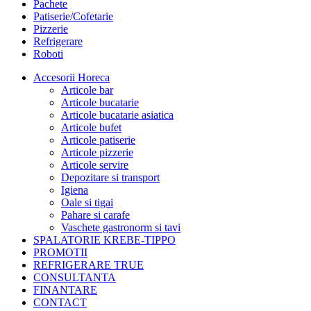
Pachete
Patiserie/Cofetarie
Pizzerie
Refrigerare
Roboti
Accesorii Horeca
Articole bar
Articole bucatarie
Articole bucatarie asiatica
Articole bufet
Articole patiserie
Articole pizzerie
Articole servire
Depozitare si transport
Igiena
Oale si tigai
Pahare si carafe
Vaschete gastronorm si tavi
SPALATORIE KREBE-TIPPO
PROMOTII
REFRIGERARE TRUE
CONSULTANTA
FINANTARE
CONTACT