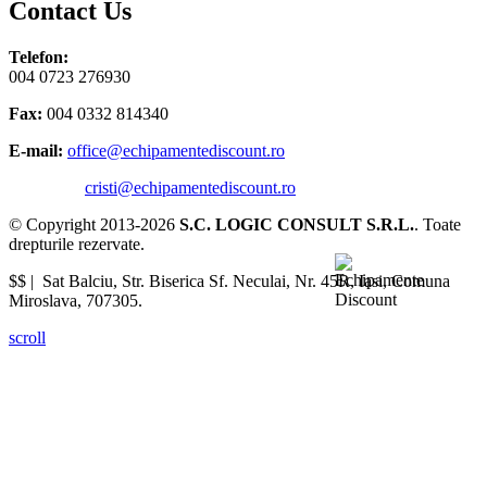
Contact Us
Telefon:
004 0723 276930
Fax:
004 0332 814340
E-mail:
office@echipamentediscount.ro
cristi@echipamentediscount.ro
© Copyright 2013-2026
S.C. LOGIC CONSULT S.R.L.
. Toate
drepturile rezervate.
$$ |
Sat Balciu, Str. Biserica Sf. Neculai, Nr. 45R
,
Iasi
,
Comuna
Miroslava
,
707305
.
scroll