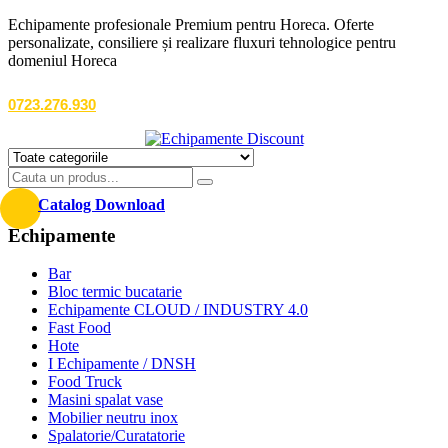
Echipamente profesionale Premium pentru Horeca. Oferte
personalizate, consiliere și realizare fluxuri tehnologice pentru
domeniul Horeca
0723.276.930
Catalog Download
Echipamente
Bar
Bloc termic bucatarie
Echipamente CLOUD / INDUSTRY 4.0
Fast Food
Hote
I Echipamente / DNSH
Food Truck
Masini spalat vase
Mobilier neutru inox
Spalatorie/Curatatorie