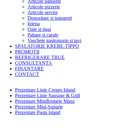
Articole patiserie
Articole pizzerie
Articole servire
Depozitare si transport
Igiena
Oale si tigai
Pahare si carafe
Vaschete gastronorm si tavi
SPALATORIE KREBE-TIPPO
PROMOTII
REFRIGERARE TRUE
CONSULTANTA
FINANTARE
CONTACT
Prezentare Linie Crepes Island
Prezentare Linie Sausage & Grill
Prezentare MiniBrutarie Manz
Prezentare Mini-Suparie
Prezentare Pasta Island