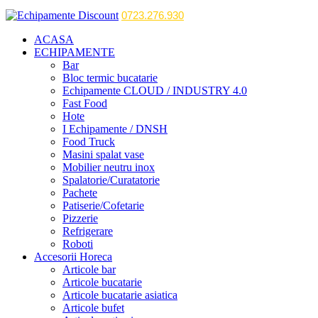
0723.276.930
ACASA
ECHIPAMENTE
Bar
Bloc termic bucatarie
Echipamente CLOUD / INDUSTRY 4.0
Fast Food
Hote
I Echipamente / DNSH
Food Truck
Masini spalat vase
Mobilier neutru inox
Spalatorie/Curatatorie
Pachete
Patiserie/Cofetarie
Pizzerie
Refrigerare
Roboti
Accesorii Horeca
Articole bar
Articole bucatarie
Articole bucatarie asiatica
Articole bufet