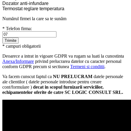
Dozator anti-infundare
Termostat reglare temperatura
Numărul firmei la care sa te sunăm
* Telefon firma:
* campuri obligatorii
Deoarece a intrat in vigoare GDPR va rugam sa luati la cunostinta
Anexa/Informare
privind prelucrarea datelor cu caracter personal
conform GDPR precum si sectiunea
Termeni si conditii
.
Va facem cunscut faptul ca
NU PRELUCRAM
datele personale
ale clientilor ( datele personale introduse pentru creare
cont/formulare )
decat in scopul furnizarii serviciilor,
echipamentelor oferite de catre SC LOGIC CONSULT SRL.