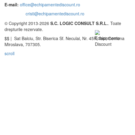
E-mail:
office@echipamentediscount.ro
cristi@echipamentediscount.ro
© Copyright 2013-2026
S.C. LOGIC CONSULT S.R.L.
. Toate
drepturile rezervate.
$$ |
Sat Balciu, Str. Biserica Sf. Neculai, Nr. 45R
,
Iasi
,
Comuna
Miroslava
,
707305
.
scroll