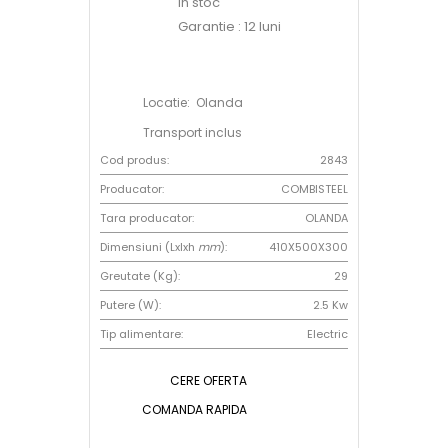
In stoc
Garantie : 12 luni
Locatie: Olanda
Transport inclus
Cod produs:
2843
Producator:
COMBISTEEL
Tara producator:
OLANDA
Dimensiuni (Lxlxh
mm
):
410X500X300
Greutate (Kg):
29
Putere (W):
2.5 Kw
Tip alimentare:
Electric
CERE OFERTA
COMANDA RAPIDA