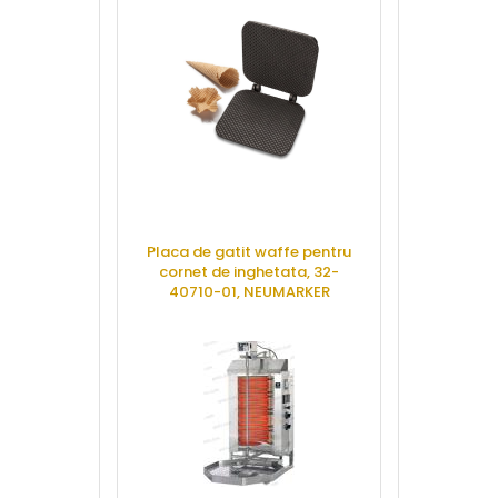
Placa de gatit waffe pentru
Friteuza dubla
cornet de inghetata, 32-
suport, elect
40710-01, NEUMARKER
CAS
CERE OFERTA
CERE 