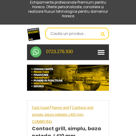
Echipamente profesionale Premium pentru
Horeca. Oferte personalizate, consiliere și
realizare fluxuri tehnologice pentru domeniul
Horeca
0723.276.930
Fast Food
Panini grill
Contact grill,
/
/
simplu, baza neteda, L410 mm,
COMBISTEEL
Contact grill, simplu, baza
neteda, L410 mm,