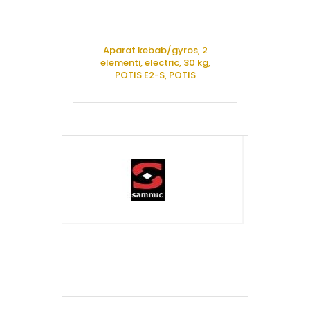
Aparat kebab/gyros, 2
Friteuza dubla
elementi, electric, 30 kg,
robinet, to
POTIS E2-S, POTIS
FRE
CERE OFERTA
CERE 