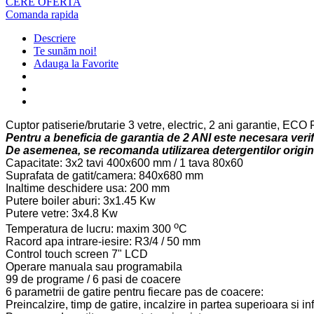
CERE OFERTA
Comanda rapida
Descriere
Te sunăm noi!
Adauga la Favorite
Cuptor patiserie/brutarie 3 vetre, electric, 2 ani garantie, E
Pentru a beneficia de garantia de 2 ANI este necesara verif
De asemenea, se recomanda utilizarea detergentilor origina
Capacitate: 3x2 tavi 400x600 mm / 1 tava 80x60
Suprafata de gatit/camera: 840x680 mm
Inaltime deschidere usa: 200 mm
Putere boiler aburi: 3x1.45 Kw
Putere vetre: 3x4.8 Kw
o
Temperatura de lucru: maxim 300
C
Racord apa intrare-iesire: R3/4 / 50 mm
Control touch screen 7" LCD
Operare manuala sau programabila
99 de programe / 6 pasi de coacere
6 parametrii de gatire pentru fiecare pas de coacere:
Preincalzire, timp de gatire, incalzire in partea superioara si 