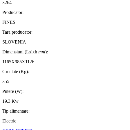
3264
Producator:
FINES
Tara producator:
SLOVENIA
Dimensiuni (Lxlxh
mm
):
1165X985X1126
Greutate (Kg):
355
Putere (W):
19.3 Kw
Tip alimentare:
Electric