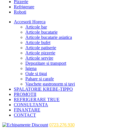
Pizzerie
Refrigerare
Roboti
Accesorii Horeca
Articole bar
Articole bucatarie
Articole bucatarie asiatica
Articole bufet
Articole patiserie
Articole pizzerie
Articole servire
Depozitare si transport
Igiena
Oale si tigai
Pahare si carafe
Vaschete gastronorm si tavi
SPALATORIE KREBE-TIPPO
PROMOTII
REFRIGERARE TRUE
CONSULTANTA
FINANTARE
CONTACT
0723.276.930