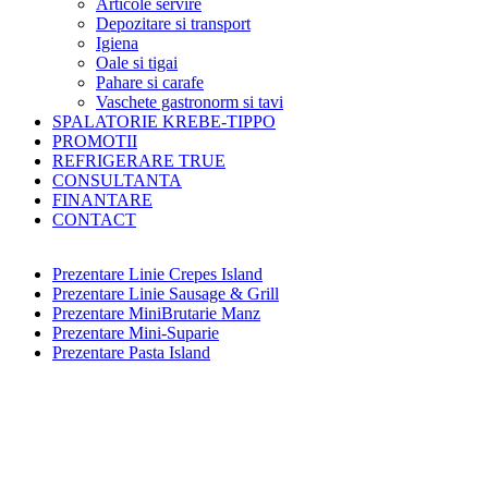
Articole servire
Depozitare si transport
Igiena
Oale si tigai
Pahare si carafe
Vaschete gastronorm si tavi
SPALATORIE KREBE-TIPPO
PROMOTII
REFRIGERARE TRUE
CONSULTANTA
FINANTARE
CONTACT
Prezentare Linie Crepes Island
Prezentare Linie Sausage & Grill
Prezentare MiniBrutarie Manz
Prezentare Mini-Suparie
Prezentare Pasta Island