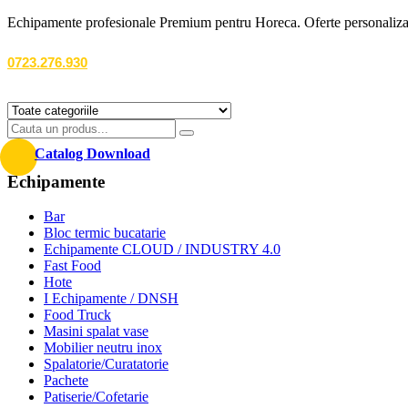
Echipamente profesionale Premium pentru Horeca. Oferte personalizate
0723.276.930
Catalog Download
Echipamente
Bar
Bloc termic bucatarie
Echipamente CLOUD / INDUSTRY 4.0
Fast Food
Hote
I Echipamente / DNSH
Food Truck
Masini spalat vase
Mobilier neutru inox
Spalatorie/Curatatorie
Pachete
Patiserie/Cofetarie