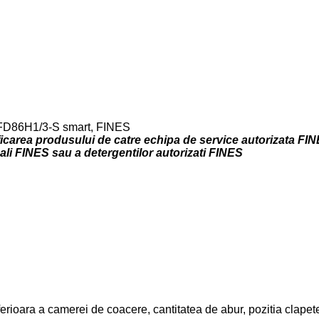
CO FD86H1/3-S smart, FINES
icarea produsului de catre echipa de service autorizata FINE
li FINES sau a detergentilor autorizati FINES
inferioara a camerei de coacere, cantitatea de abur, pozitia clape