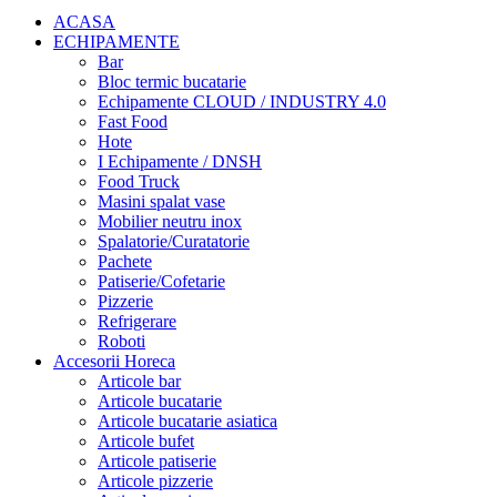
ACASA
ECHIPAMENTE
Bar
Bloc termic bucatarie
Echipamente CLOUD / INDUSTRY 4.0
Fast Food
Hote
I Echipamente / DNSH
Food Truck
Masini spalat vase
Mobilier neutru inox
Spalatorie/Curatatorie
Pachete
Patiserie/Cofetarie
Pizzerie
Refrigerare
Roboti
Accesorii Horeca
Articole bar
Articole bucatarie
Articole bucatarie asiatica
Articole bufet
Articole patiserie
Articole pizzerie