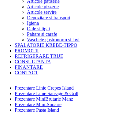
Articole patiserie
Articole pizzerie
Articole servire
Depozitare si transport
Igiena
Oale si tigai
Pahare si carafe
Vaschete gastronorm si tavi
SPALATORIE KREBE-TIPPO
PROMOTII
REFRIGERARE TRUE
CONSULTANTA
FINANTARE
CONTACT
Prezentare Linie Crepes Island
Prezentare Linie Sausage & Grill
Prezentare MiniBrutarie Manz
Prezentare Mini-Suparie
Prezentare Pasta Island