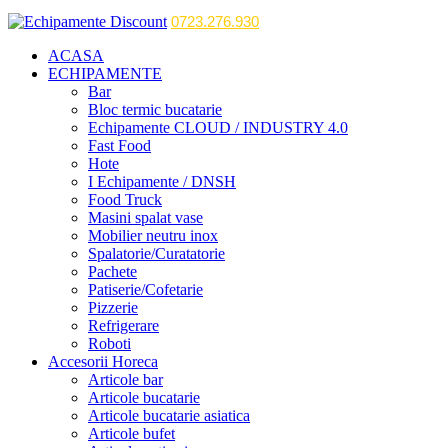
0723.276.930
ACASA
ECHIPAMENTE
Bar
Bloc termic bucatarie
Echipamente CLOUD / INDUSTRY 4.0
Fast Food
Hote
I Echipamente / DNSH
Food Truck
Masini spalat vase
Mobilier neutru inox
Spalatorie/Curatatorie
Pachete
Patiserie/Cofetarie
Pizzerie
Refrigerare
Roboti
Accesorii Horeca
Articole bar
Articole bucatarie
Articole bucatarie asiatica
Articole bufet