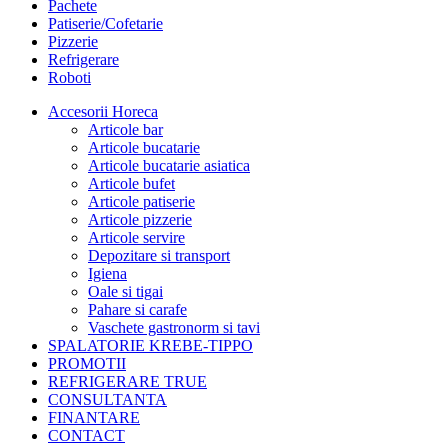
Pachete
Patiserie/Cofetarie
Pizzerie
Refrigerare
Roboti
Accesorii Horeca
Articole bar
Articole bucatarie
Articole bucatarie asiatica
Articole bufet
Articole patiserie
Articole pizzerie
Articole servire
Depozitare si transport
Igiena
Oale si tigai
Pahare si carafe
Vaschete gastronorm si tavi
SPALATORIE KREBE-TIPPO
PROMOTII
REFRIGERARE TRUE
CONSULTANTA
FINANTARE
CONTACT