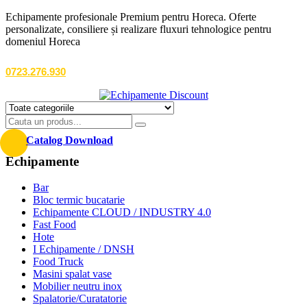
Echipamente profesionale Premium pentru Horeca. Oferte
personalizate, consiliere și realizare fluxuri tehnologice pentru
domeniul Horeca
0723.276.930
Catalog Download
Echipamente
Bar
Bloc termic bucatarie
Echipamente CLOUD / INDUSTRY 4.0
Fast Food
Hote
I Echipamente / DNSH
Food Truck
Masini spalat vase
Mobilier neutru inox
Spalatorie/Curatatorie