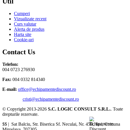
Util
Cumperi
Vizualizate recent
Curs valutar
Alerta de produs
Harta site
Cookie-uri
Contact Us
Telefon:
004 0723 276930
Fax:
004 0332 814340
E-mail:
office@echipamentediscount.ro
cristi@echipamentediscount.ro
© Copyright 2013-2026
S.C. LOGIC CONSULT S.R.L.
. Toate
drepturile rezervate.
$$ |
Sat Balciu, Str. Biserica Sf. Neculai, Nr. 45R
,
Iasi
,
Comuna
Miroslava
,
707305
.