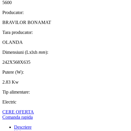
5600
Producator:
BRAVILOR BONAMAT
Tara producator:
OLANDA
Dimensiuni (Lxlxh
mm
):
242X568X635
Putere (W):
2.83 Kw
Tip alimentare:
Electric
CERE OFERTA
Comanda rapida
Descriere