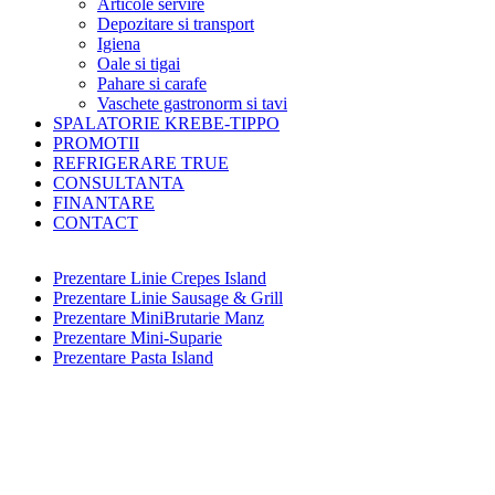
Articole servire
Depozitare si transport
Igiena
Oale si tigai
Pahare si carafe
Vaschete gastronorm si tavi
SPALATORIE KREBE-TIPPO
PROMOTII
REFRIGERARE TRUE
CONSULTANTA
FINANTARE
CONTACT
Prezentare Linie Crepes Island
Prezentare Linie Sausage & Grill
Prezentare MiniBrutarie Manz
Prezentare Mini-Suparie
Prezentare Pasta Island