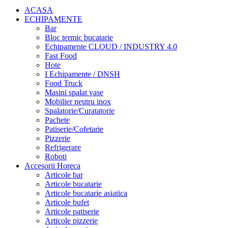
ACASA
ECHIPAMENTE
Bar
Bloc termic bucatarie
Echipamente CLOUD / INDUSTRY 4.0
Fast Food
Hote
I Echipamente / DNSH
Food Truck
Masini spalat vase
Mobilier neutru inox
Spalatorie/Curatatorie
Pachete
Patiserie/Cofetarie
Pizzerie
Refrigerare
Roboti
Accesorii Horeca
Articole bar
Articole bucatarie
Articole bucatarie asiatica
Articole bufet
Articole patiserie
Articole pizzerie