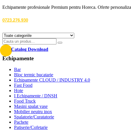
Echipamente profesionale Premium pentru Horeca. Oferte personalizate
0723.276.930
Catalog Download
Echipamente
Bar
Bloc termic bucatarie
Echipamente CLOUD / INDUSTRY 4.0
Fast Food
Hote
I Echipamente / DNSH
Food Truck
Masini spalat vase
Mobilier neutru inox
Spalatorie/Curatatorie
Pachete
Patiserie/Cofetarie