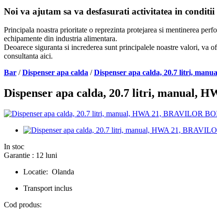
Noi va ajutam sa va desfasurati activitatea in conditii
Principala noastra prioritate o reprezinta protejarea si mentinerea per
echipamente din industria alimentara.
Deoarece siguranta si increderea sunt principalele noastre valori, va of
consultanta aici.
Bar
/
Dispenser apa calda
/
Dispenser apa calda, 20.7 litri,
Dispenser apa calda, 20.7 litri, manu
In stoc
Garantie : 12 luni
Locatie: Olanda
Transport inclus
Cod produs: