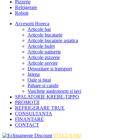
Pizzerie
Refrigerare
Roboti
Accesorii Horeca
Articole bar
Articole bucatarie
Articole bucatarie asiatica
Articole bufet
Articole patiserie
Articole pizzerie
Articole servire
Depozitare si transport
Igiena
Oale si tigai
Pahare si carafe
Vaschete gastronorm si tavi
SPALATORIE KREBE-TIPPO
PROMOTII
REFRIGERARE TRUE
CONSULTANTA
FINANTARE
CONTACT
0723.276.930