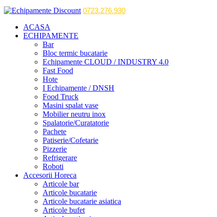
0723.276.930
ACASA
ECHIPAMENTE
Bar
Bloc termic bucatarie
Echipamente CLOUD / INDUSTRY 4.0
Fast Food
Hote
I Echipamente / DNSH
Food Truck
Masini spalat vase
Mobilier neutru inox
Spalatorie/Curatatorie
Pachete
Patiserie/Cofetarie
Pizzerie
Refrigerare
Roboti
Accesorii Horeca
Articole bar
Articole bucatarie
Articole bucatarie asiatica
Articole bufet