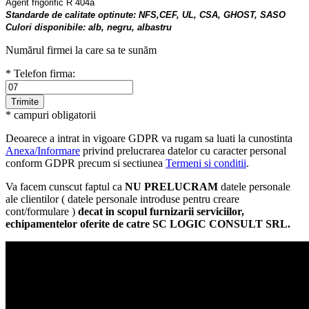
Agent frigorific R 404a
Standarde de calitate optinute: NFS,CEF, UL, CSA, GHOST, SASO
Culori disponibile: alb, negru, albastru
Numărul firmei la care sa te sunăm
* Telefon firma:
* campuri obligatorii
Deoarece a intrat in vigoare GDPR va rugam sa luati la cunostinta
Anexa/Informare
privind prelucrarea datelor cu caracter personal
conform GDPR precum si sectiunea
Termeni si conditii
.
Va facem cunscut faptul ca
NU PRELUCRAM
datele personale
ale clientilor ( datele personale introduse pentru creare
cont/formulare )
decat in scopul furnizarii serviciilor,
echipamentelor oferite de catre SC LOGIC CONSULT SRL.