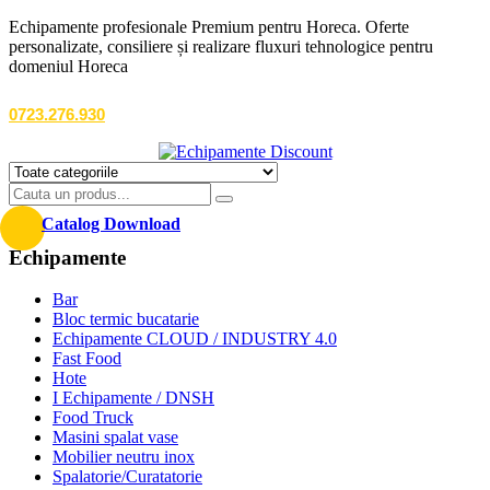
Echipamente profesionale Premium pentru Horeca. Oferte
personalizate, consiliere și realizare fluxuri tehnologice pentru
domeniul Horeca
0723.276.930
Catalog Download
Echipamente
Bar
Bloc termic bucatarie
Echipamente CLOUD / INDUSTRY 4.0
Fast Food
Hote
I Echipamente / DNSH
Food Truck
Masini spalat vase
Mobilier neutru inox
Spalatorie/Curatatorie