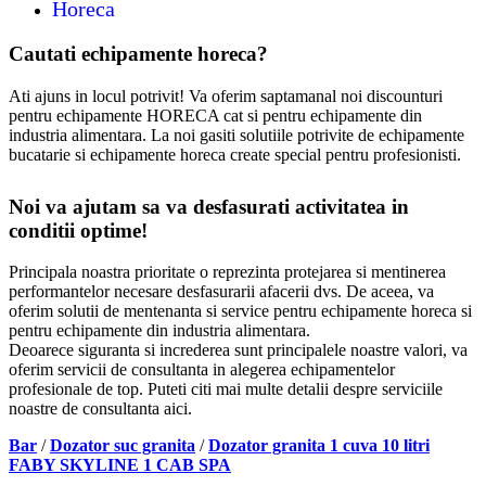
Horeca
Cautati echipamente horeca?
Ati ajuns in locul potrivit! Va oferim saptamanal noi discounturi
pentru echipamente HORECA cat si pentru echipamente din
industria alimentara. La noi gasiti solutiile potrivite de echipamente
bucatarie si echipamente horeca create special pentru profesionisti.
Noi va ajutam sa va desfasurati activitatea in
conditii optime!
Principala noastra prioritate o reprezinta protejarea si mentinerea
performantelor necesare desfasurarii afacerii dvs. De aceea, va
oferim solutii de mentenanta si service pentru echipamente horeca si
pentru echipamente din industria alimentara.
Deoarece siguranta si increderea sunt principalele noastre valori, va
oferim servicii de consultanta in alegerea echipamentelor
profesionale de top. Puteti citi mai multe detalii despre serviciile
noastre de consultanta aici.
Bar
/
Dozator suc granita
/
Dozator granita 1 cuva 10 litri
FABY SKYLINE 1 CAB SPA