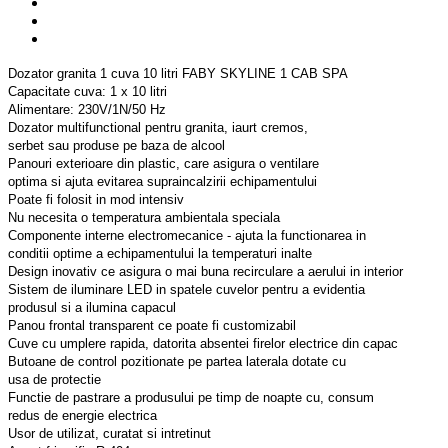
Dozator granita 1 cuva 10 litri FABY SKYLINE 1 CAB SPA
Capacitate cuva: 1 x 10 litri
Alimentare: 230V/1N/50 Hz
Dozator multifunctional pentru granita, iaurt cremos,
serbet sau produse pe baza de alcool
Panouri exterioare din plastic, care asigura o ventilare
optima si ajuta evitarea supraincalzirii echipamentului
Poate fi folosit in mod intensiv
Nu necesita o temperatura ambientala speciala
Componente interne electromecanice - ajuta la functionarea in
conditii optime a echipamentului la temperaturi inalte
Design inovativ ce asigura o mai buna recirculare a aerului in interior
Sistem de iluminare LED in spatele cuvelor pentru a evidentia
produsul si a ilumina capacul
Panou frontal transparent ce poate fi customizabil
Cuve cu umplere rapida, datorita absentei firelor electrice din capac
Butoane de control pozitionate pe partea laterala dotate cu
usa de protectie
Functie de pastrare a produsului pe timp de noapte cu, consum
redus de energie electrica
Usor de utilizat, curatat si intretinut