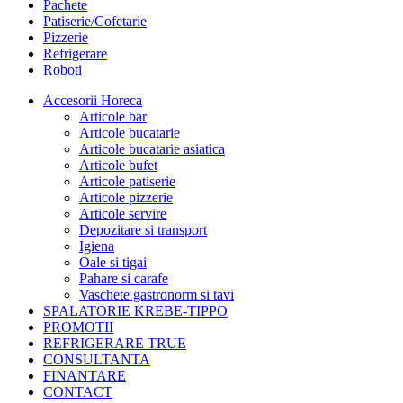
Pachete
Patiserie/Cofetarie
Pizzerie
Refrigerare
Roboti
Accesorii Horeca
Articole bar
Articole bucatarie
Articole bucatarie asiatica
Articole bufet
Articole patiserie
Articole pizzerie
Articole servire
Depozitare si transport
Igiena
Oale si tigai
Pahare si carafe
Vaschete gastronorm si tavi
SPALATORIE KREBE-TIPPO
PROMOTII
REFRIGERARE TRUE
CONSULTANTA
FINANTARE
CONTACT