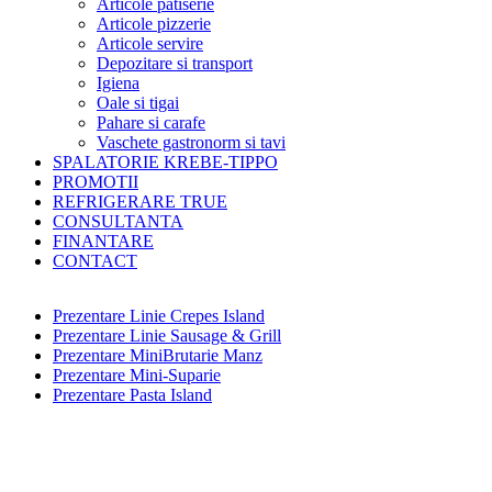
Articole patiserie
Articole pizzerie
Articole servire
Depozitare si transport
Igiena
Oale si tigai
Pahare si carafe
Vaschete gastronorm si tavi
SPALATORIE KREBE-TIPPO
PROMOTII
REFRIGERARE TRUE
CONSULTANTA
FINANTARE
CONTACT
Prezentare Linie Crepes Island
Prezentare Linie Sausage & Grill
Prezentare MiniBrutarie Manz
Prezentare Mini-Suparie
Prezentare Pasta Island