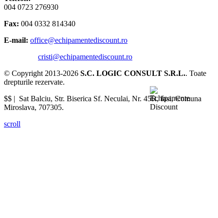
004 0723 276930
Fax:
004 0332 814340
E-mail:
office@echipamentediscount.ro
cristi@echipamentediscount.ro
© Copyright 2013-2026
S.C. LOGIC CONSULT S.R.L.
. Toate
drepturile rezervate.
$$ |
Sat Balciu, Str. Biserica Sf. Neculai, Nr. 45R
,
Iasi
,
Comuna
Miroslava
,
707305
.
scroll