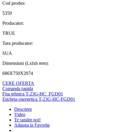
Cod produs:
5359
Producator:
TRUE
Tara producator:
SUA
Dimensiuni (Lxlxh
mm
):
686X750X2074
CERE OFERTA
Comanda rapida
Fisa tehnica T-23G-HC_FGD01
Eticheta energetica T-23G-HC-FGD01
Descriere
Video
Te sunăm noi!
Adauga la Favorite