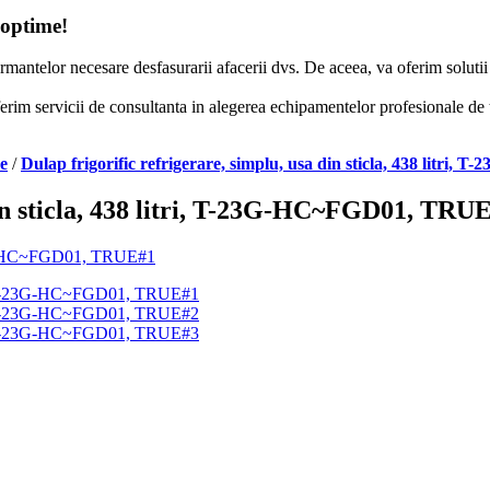
 optime!
formantelor necesare desfasurarii afacerii dvs. De aceea, va oferim solut
erim servicii de consultanta in alegerea echipamentelor profesionale de to
re
/
Dulap frigorific refrigerare, simplu, usa din sticla, 438 litr
din sticla, 438 litri, T-23G-HC~FGD01, TRU