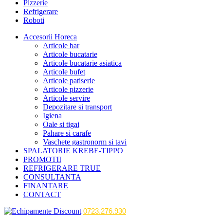
Pizzerie
Refrigerare
Roboti
Accesorii Horeca
Articole bar
Articole bucatarie
Articole bucatarie asiatica
Articole bufet
Articole patiserie
Articole pizzerie
Articole servire
Depozitare si transport
Igiena
Oale si tigai
Pahare si carafe
Vaschete gastronorm si tavi
SPALATORIE KREBE-TIPPO
PROMOTII
REFRIGERARE TRUE
CONSULTANTA
FINANTARE
CONTACT
0723.276.930