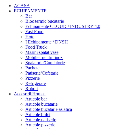
ACASA
ECHIPAMENTE
Bar
Bloc termic bucatarie
Echipamente CLOUD / INDUSTRY 4.0
Fast Food
Hote
I Echipamente / DNSH
Food Truck
Masini spalat vase
Mobilier neutru inox
Spalatorie/Curatatorie
Pachete
Patiserie/Cofetarie
Pizzerie
Refrigerare
Roboti
Accesorii Horeca
Articole bar
Articole bucatarie
Articole bucatarie asiatica
Articole bufet
Articole patiserie
Articole pizzerie