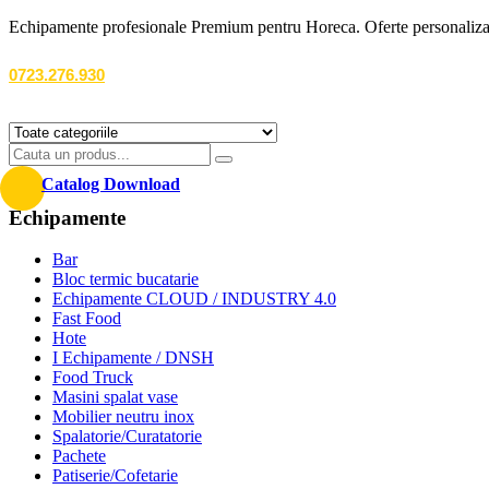
Echipamente profesionale Premium pentru Horeca. Oferte personalizate
0723.276.930
Catalog Download
Echipamente
Bar
Bloc termic bucatarie
Echipamente CLOUD / INDUSTRY 4.0
Fast Food
Hote
I Echipamente / DNSH
Food Truck
Masini spalat vase
Mobilier neutru inox
Spalatorie/Curatatorie
Pachete
Patiserie/Cofetarie