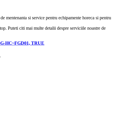
ii de mentenanta si service pentru echipamente horeca si pentru
p. Puteti citi mai multe detalii despre serviciile noastre de
i, T-23G-HC~FGD01, TRUE
E