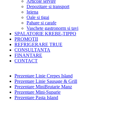
Articole servire
Depozitare si transport
Igiena
Oale si tigai
Pahare si carafe
Vaschete gastronorm si tavi
SPALATORIE KREBE-TIPPO
PROMOTII
REFRIGERARE TRUE
CONSULTANTA
FINANTARE
CONTACT
Prezentare Linie Crepes Island
Prezentare Linie Sausage & Grill
Prezentare MiniBrutarie Manz
Prezentare Mini-Suparie
Prezentare Pasta Island