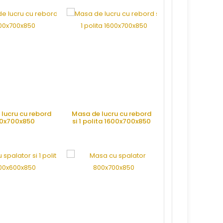
lucru cu rebord
Masa de lucru cu rebord
Masa de lucru 
0x700x850
si 1 polita 1600x700x850
1600x600
RE OFERTA
CERE OFERTA
CERE OFE