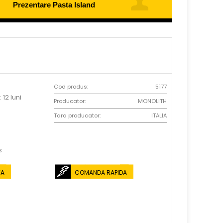
Prezentare Pasta Island
Cod produs:
5177
 12 luni
Producator:
MONOLITH
Tara producator:
ITALIA
s
TA
COMANDA RAPIDA