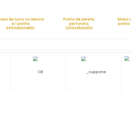
asa de lucru cu rebord
Polita de perete,
Masa cu
si 1 polita
perforata,
polita
2400x600x850
1200x350x300
CERE OFERTA
CERE OFERTA
CE