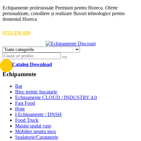
Echipamente profesionale Premium pentru Horeca. Oferte
personalizate, consiliere și realizare fluxuri tehnologice pentru
domeniul Horeca
0723.276.930
Catalog Download
Echipamente
Bar
Bloc termic bucatarie
Echipamente CLOUD / INDUSTRY 4.0
Fast Food
Hote
I Echipamente / DNSH
Food Truck
Masini spalat vase
Mobilier neutru inox
Spalatorie/Curatatorie