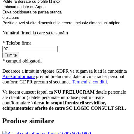
Polite ranforsate cu profile Ω inox
Imbinari sudate cu Argon
Cuva pozitionata pe partea stanga
6 picioare
Pozitia cuvei si alte dimensiuni la cerere, inclusiv dimensiuni atipice
Numărul firmei la care sa te sunăm
* Telefon firma:
* campuri obligatorii
Deoarece a intrat in vigoare GDPR va rugam sa luati la cunostinta
Anexa/Informare
privind prelucrarea datelor cu caracter personal
conform GDPR precum si sectiunea
Termeni si conditii
.
Va facem cunscut faptul ca
NU PRELUCRAM
datele personale
ale clientilor ( datele personale introduse pentru creare
cont/formulare )
decat in scopul furnizarii serviciilor,
echipamentelor oferite de catre SC LOGIC CONSULT SRL.
Produse similare