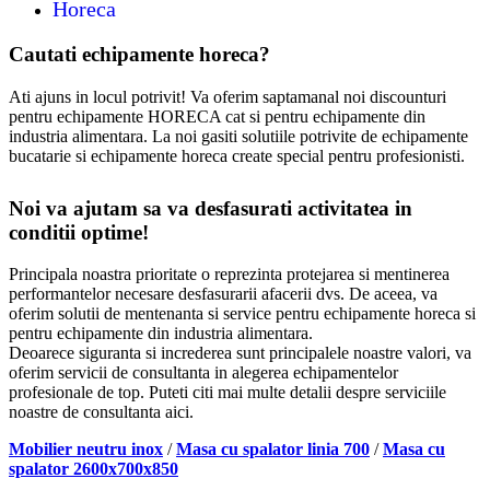
Horeca
Cautati echipamente horeca?
Ati ajuns in locul potrivit! Va oferim saptamanal noi discounturi
pentru echipamente HORECA cat si pentru echipamente din
industria alimentara. La noi gasiti solutiile potrivite de echipamente
bucatarie si echipamente horeca create special pentru profesionisti.
Noi va ajutam sa va desfasurati activitatea in
conditii optime!
Principala noastra prioritate o reprezinta protejarea si mentinerea
performantelor necesare desfasurarii afacerii dvs. De aceea, va
oferim solutii de mentenanta si service pentru echipamente horeca si
pentru echipamente din industria alimentara.
Deoarece siguranta si increderea sunt principalele noastre valori, va
oferim servicii de consultanta in alegerea echipamentelor
profesionale de top. Puteti citi mai multe detalii despre serviciile
noastre de consultanta aici.
Mobilier neutru inox
/
Masa cu spalator linia 700
/
Masa cu
spalator 2600x700x850