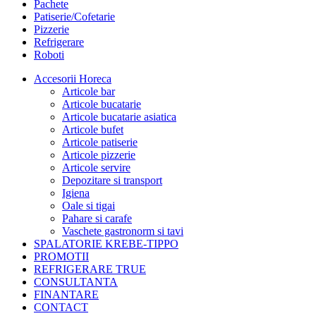
Pachete
Patiserie/Cofetarie
Pizzerie
Refrigerare
Roboti
Accesorii Horeca
Articole bar
Articole bucatarie
Articole bucatarie asiatica
Articole bufet
Articole patiserie
Articole pizzerie
Articole servire
Depozitare si transport
Igiena
Oale si tigai
Pahare si carafe
Vaschete gastronorm si tavi
SPALATORIE KREBE-TIPPO
PROMOTII
REFRIGERARE TRUE
CONSULTANTA
FINANTARE
CONTACT