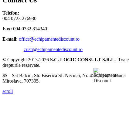
Contact Us
Telefon:
004 0723 276930
Fax:
004 0332 814340
E-mail:
office@echipamentediscount.ro
cristi@echipamentediscount.ro
© Copyright 2013-2026
S.C. LOGIC CONSULT S.R.L.
. Toate
drepturile rezervate.
$$ |
Sat Balciu, Str. Biserica Sf. Neculai, Nr. 45R
,
Iasi
,
Comuna
Miroslava
,
707305
.
scroll