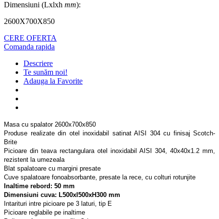
Dimensiuni (Lxlxh
mm
):
2600X700X850
CERE OFERTA
Comanda rapida
Descriere
Te sunăm noi!
Adauga la Favorite
Masa cu spalator 2600x700x850
Produse realizate din otel inoxidabil satinat AISI 304 cu finisaj Scotch-
Brite
Picioare din teava rectangulara otel inoxidabil AISI 304, 40x40x1.2 mm,
rezistent la umezeala
Blat spalatoare cu margini presate
Cuve spalatoare fonoabsorbante, presate la rece, cu colturi rotunjite
Inaltime rebord: 50 mm
Dimensiuni cuva: L500xl500xH300 mm
Intarituri intre picioare pe 3 laturi, tip E
Picioare reglabile pe inaltime