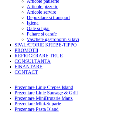
Articole patiserie
Articole pizzerie
Articole servire
Depozitare si transport
Igiena
Oale si tigai
Pahare si carafe
Vaschete gastronorm si tavi
SPALATORIE KREBE-TIPPO
PROMOTII
REFRIGERARE TRUE
CONSULTANTA
FINANTARE
CONTACT
Prezentare Linie Crepes Island
Prezentare Linie Sausage & Grill
Prezentare MiniBrutarie Manz
Prezentare Mini-Suparie
Prezentare Pasta Island