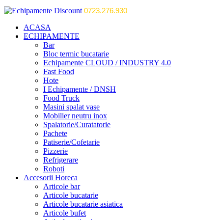
0723.276.930
ACASA
ECHIPAMENTE
Bar
Bloc termic bucatarie
Echipamente CLOUD / INDUSTRY 4.0
Fast Food
Hote
I Echipamente / DNSH
Food Truck
Masini spalat vase
Mobilier neutru inox
Spalatorie/Curatatorie
Pachete
Patiserie/Cofetarie
Pizzerie
Refrigerare
Roboti
Accesorii Horeca
Articole bar
Articole bucatarie
Articole bucatarie asiatica
Articole bufet