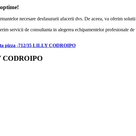
 optime!
formantelor necesare desfasurarii afacerii dvs. De aceea, va oferim solut
erim servicii de consultanta in alegerea echipamentelor profesionale de to
nta pizza -712/35 LILLY CODROIPO
LLY CODROIPO