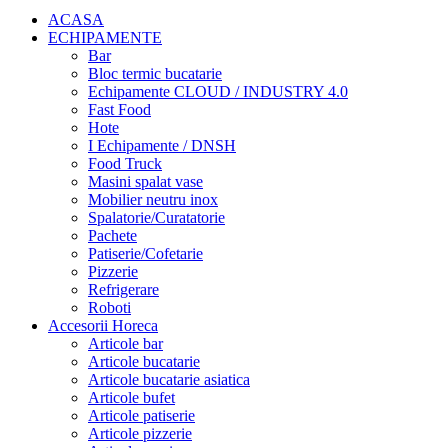
ACASA
ECHIPAMENTE
Bar
Bloc termic bucatarie
Echipamente CLOUD / INDUSTRY 4.0
Fast Food
Hote
I Echipamente / DNSH
Food Truck
Masini spalat vase
Mobilier neutru inox
Spalatorie/Curatatorie
Pachete
Patiserie/Cofetarie
Pizzerie
Refrigerare
Roboti
Accesorii Horeca
Articole bar
Articole bucatarie
Articole bucatarie asiatica
Articole bufet
Articole patiserie
Articole pizzerie