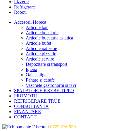
Pizzerie
Refrigerare
Roboti
Accesorii Horeca
Articole bar
Articole bucatarie
Articole bucatarie asiatica
Articole bufet
Articole patiserie
Articole pizzerie
Articole servire
Depozitare si transport
Igiena
Oale si tigai
Pahare si carafe
Vaschete gastronorm si tavi
SPALATORIE KREBE-TIPPO
PROMOTII
REFRIGERARE TRUE
CONSULTANTA
FINANTARE
CONTACT
0723.276.930