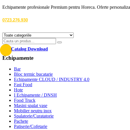
Echipamente profesionale Premium pentru Horeca. Oferte personalizate
0723.276.930
Catalog Download
Echipamente
Bar
Bloc termic bucatarie
Echipamente CLOUD / INDUSTRY 4.0
Fast Food
Hote
I Echipamente / DNSH
Food Truck
Masini spalat vase
Mobilier neutru inox
Spalatorie/Curatatorie
Pachete
Patiserie/Cofetarie