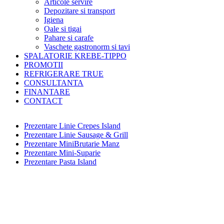
Articole servire
Depozitare si transport
Igiena
Oale si tigai
Pahare si carafe
Vaschete gastronorm si tavi
SPALATORIE KREBE-TIPPO
PROMOTII
REFRIGERARE TRUE
CONSULTANTA
FINANTARE
CONTACT
Prezentare Linie Crepes Island
Prezentare Linie Sausage & Grill
Prezentare MiniBrutarie Manz
Prezentare Mini-Suparie
Prezentare Pasta Island