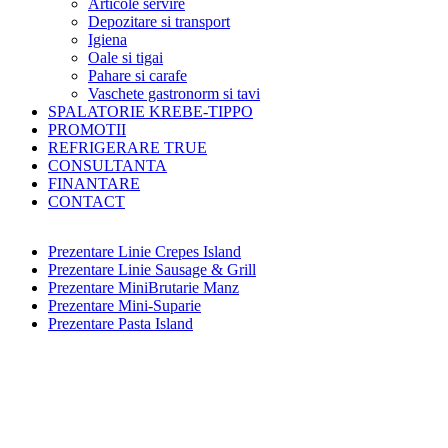
Articole servire
Depozitare si transport
Igiena
Oale si tigai
Pahare si carafe
Vaschete gastronorm si tavi
SPALATORIE KREBE-TIPPO
PROMOTII
REFRIGERARE TRUE
CONSULTANTA
FINANTARE
CONTACT
Prezentare Linie Crepes Island
Prezentare Linie Sausage & Grill
Prezentare MiniBrutarie Manz
Prezentare Mini-Suparie
Prezentare Pasta Island