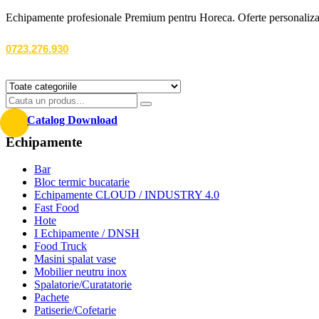
Echipamente profesionale Premium pentru Horeca. Oferte personalizate
0723.276.930
Catalog Download
Echipamente
Bar
Bloc termic bucatarie
Echipamente CLOUD / INDUSTRY 4.0
Fast Food
Hote
I Echipamente / DNSH
Food Truck
Masini spalat vase
Mobilier neutru inox
Spalatorie/Curatatorie
Pachete
Patiserie/Cofetarie