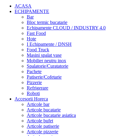
ACASA
ECHIPAMENTE
Bar
Bloc termic bucatarie
Echipamente CLOUD / INDUSTRY 4.0
Fast Food
Hote
I Echipamente / DNSH
Food Truck
Masini spalat vase
Mobilier neutru inox
Spalatorie/Curatatorie
Pachete
Patiserie/Cofetarie
Pizzerie
Refrigerare
Roboti
Accesorii Horeca
Articole bar
Articole bucatarie
Articole bucatarie asiatica
Articole bufet
Articole patiserie
Articole pizzerie