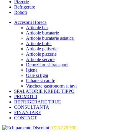
Pizzerie
Refrigerare
Roboti
Accesorii Horeca
Articole bar
Articole bucatarie
Articole bucatarie asiatica
Articole bufet
Articole patiserie
Articole pizzerie
Articole servire
Depozitare si transport
Igiena
Oale si tigai
Pahare si carafe
Vaschete gastronorm si tavi
SPALATORIE KREBE-TIPPO
PROMOTII
REFRIGERARE TRUE
CONSULTANTA
FINANTARE
CONTACT
0723.276.930