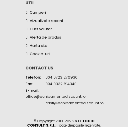
UTIL
Cumperi
Vizualizate recent
Curs valutar
Alerta de produs
Harta site
Cookie-uri
CONTACT US
Telefon:
004 0723 276930
Fax:
004 0332 814340
E-mail:
office@echipamentediscount.ro
cristi@echipamentediscount.ro
© Copyright 2013-2026
S.C. LOGIC
CONSULT S.R.L.
. Toate drepturile rezervate.