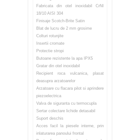
Fabricata din otel inoxidabil CrNI
18/10 AISI 304
Finisaje Scotch-Brite Satin
Blat de lucru de 2 mm grosime
Colturi rotunjite
Insertii cromate
Protectie stropi
Butoane rezistente la apa IPX5
Gratar din otel inoxidabil
Recipient roca vulcanica, plasat
deasupra arzatoarelor
Arzatoare cu flacara pilot si aprindere
piezoelectrica
Valva de siguranta cu termocupla
Sertar colectare lichide detasabil
Suport deschis
Acces facil la piesele interne, prin
inlaturarea panoului frontal