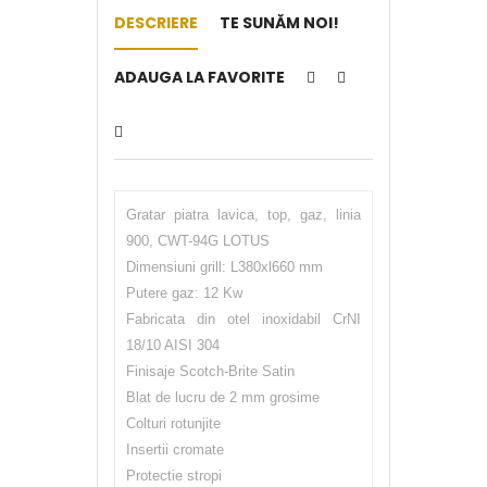
DESCRIERE
TE SUNĂM NOI!
ADAUGA LA FAVORITE
Gratar piatra lavica, top, gaz, linia
900, CWT-94G LOTUS
Dimensiuni grill: L380xl660 mm
Putere gaz: 12 Kw
Fabricata din otel inoxidabil CrNI
18/10 AISI 304
Finisaje Scotch-Brite Satin
Blat de lucru de 2 mm grosime
Colturi rotunjite
Insertii cromate
Protectie stropi