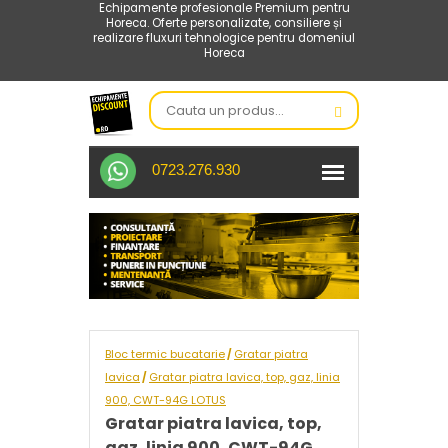
Echipamente profesionale Premium pentru
Horeca. Oferte personalizate, consiliere și
realizare fluxuri tehnologice pentru domeniul
Horeca
0723.276.930
Bloc termic bucatarie
Gratar piatra
/
lavica
Gratar piatra lavica, top, gaz, linia
/
900, CWT-94G LOTUS
Gratar piatra lavica, top,
gaz, linia 900, CWT-94G