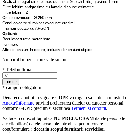
Realizat integral din otel inox cu finisaj Scotch Brite, grosime 1 mm
Filtre labirint antigrasime cu lamele dispuse asimetric
Filtre labirint: 2
Orificiu evacuare: Ø 250 mm
Canal colector si robinet evacuare grasimi
Imbinari sudate cu ARGON
Optiuni:
Regulator turatie motor hota
Iluminare
Alte dimensiuni la cerere, inclusiv dimensiuni atipice
Numărul firmei la care sa te sunăm
* Telefon firma:
* campuri obligatorii
Deoarece a intrat in vigoare GDPR va rugam sa luati la cunostinta
Anexa/Informare
privind prelucrarea datelor cu caracter personal
conform GDPR precum si sectiunea
Termeni si conditii
.
Va facem cunscut faptul ca
NU PRELUCRAM
datele personale
ale clientilor ( datele personale introduse pentru creare
cont/formulare )
decat in scopul furnizarii serviciilor,