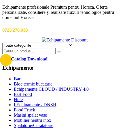
Echipamente profesionale Premium pentru Horeca. Oferte
personalizate, consiliere și realizare fluxuri tehnologice pentru
domeniul Horeca
0723.276.930
Catalog Download
Echipamente
Bar
Bloc termic bucatarie
Echipamente CLOUD / INDUSTRY 4.0
Fast Food
Hote
I Echipamente / DNSH
Food Truck
Masini spalat vase
Mobilier neutru inox
Spalatorie/Curatatorie