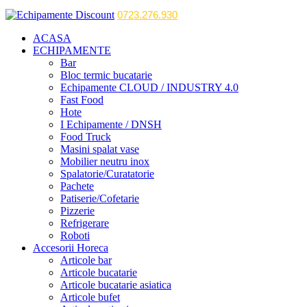
0723.276.930
ACASA
ECHIPAMENTE
Bar
Bloc termic bucatarie
Echipamente CLOUD / INDUSTRY 4.0
Fast Food
Hote
I Echipamente / DNSH
Food Truck
Masini spalat vase
Mobilier neutru inox
Spalatorie/Curatatorie
Pachete
Patiserie/Cofetarie
Pizzerie
Refrigerare
Roboti
Accesorii Horeca
Articole bar
Articole bucatarie
Articole bucatarie asiatica
Articole bufet