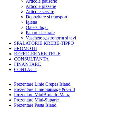
Articole patiserie
Articole pizzerie
Articole servire
Depozitare si transport
Igiena
Oale si tigai
Pahare si carafe
Vaschete gastronorm si tavi
SPALATORIE KREBE-TIPPO
PROMOTII
REFRIGERARE TRUE
CONSULTANTA
FINANTARE
CONTACT
Prezentare Linie Crepes Island
Prezentare Linie Sausage & Grill
Prezentare MiniBrutarie Manz
Prezentare Mini-Suparie
Prezentare Pasta Island