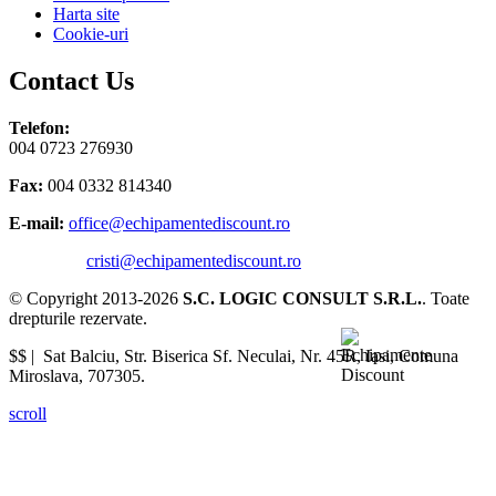
Harta site
Cookie-uri
Contact Us
Telefon:
004 0723 276930
Fax:
004 0332 814340
E-mail:
office@echipamentediscount.ro
cristi@echipamentediscount.ro
© Copyright 2013-2026
S.C. LOGIC CONSULT S.R.L.
. Toate
drepturile rezervate.
$$ |
Sat Balciu, Str. Biserica Sf. Neculai, Nr. 45R
,
Iasi
,
Comuna
Miroslava
,
707305
.
scroll