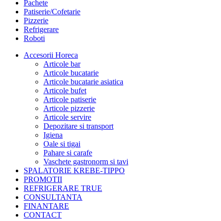
Pachete
Patiserie/Cofetarie
Pizzerie
Refrigerare
Roboti
Accesorii Horeca
Articole bar
Articole bucatarie
Articole bucatarie asiatica
Articole bufet
Articole patiserie
Articole pizzerie
Articole servire
Depozitare si transport
Igiena
Oale si tigai
Pahare si carafe
Vaschete gastronorm si tavi
SPALATORIE KREBE-TIPPO
PROMOTII
REFRIGERARE TRUE
CONSULTANTA
FINANTARE
CONTACT