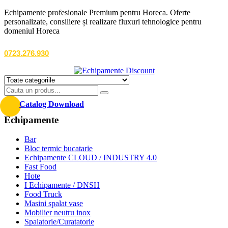
Echipamente profesionale Premium pentru Horeca. Oferte
personalizate, consiliere și realizare fluxuri tehnologice pentru
domeniul Horeca
0723.276.930
Catalog Download
Echipamente
Bar
Bloc termic bucatarie
Echipamente CLOUD / INDUSTRY 4.0
Fast Food
Hote
I Echipamente / DNSH
Food Truck
Masini spalat vase
Mobilier neutru inox
Spalatorie/Curatatorie