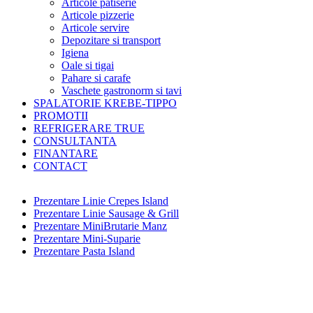
Articole patiserie
Articole pizzerie
Articole servire
Depozitare si transport
Igiena
Oale si tigai
Pahare si carafe
Vaschete gastronorm si tavi
SPALATORIE KREBE-TIPPO
PROMOTII
REFRIGERARE TRUE
CONSULTANTA
FINANTARE
CONTACT
Prezentare Linie Crepes Island
Prezentare Linie Sausage & Grill
Prezentare MiniBrutarie Manz
Prezentare Mini-Suparie
Prezentare Pasta Island