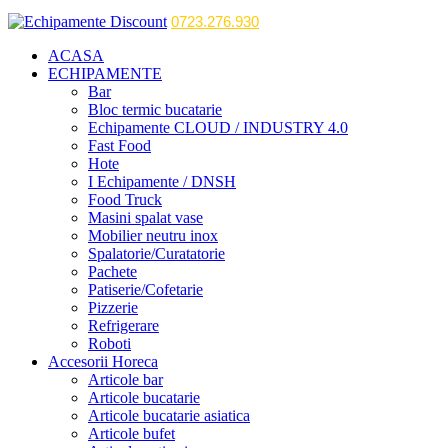
0723.276.930
ACASA
ECHIPAMENTE
Bar
Bloc termic bucatarie
Echipamente CLOUD / INDUSTRY 4.0
Fast Food
Hote
I Echipamente / DNSH
Food Truck
Masini spalat vase
Mobilier neutru inox
Spalatorie/Curatatorie
Pachete
Patiserie/Cofetarie
Pizzerie
Refrigerare
Roboti
Accesorii Horeca
Articole bar
Articole bucatarie
Articole bucatarie asiatica
Articole bufet