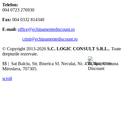
Telefon:
004 0723 276930
Fax:
004 0332 814340
E-mail:
office@echipamentediscount.ro
cristi@echipamentediscount.ro
© Copyright 2013-2026
S.C. LOGIC CONSULT S.R.L.
. Toate
drepturile rezervate.
$$ |
Sat Balciu, Str. Biserica Sf. Neculai, Nr. 45R
,
Iasi
,
Comuna
Miroslava
,
707305
.
scroll