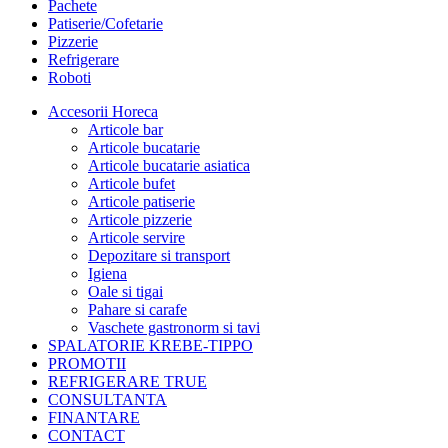
Pachete
Patiserie/Cofetarie
Pizzerie
Refrigerare
Roboti
Accesorii Horeca
Articole bar
Articole bucatarie
Articole bucatarie asiatica
Articole bufet
Articole patiserie
Articole pizzerie
Articole servire
Depozitare si transport
Igiena
Oale si tigai
Pahare si carafe
Vaschete gastronorm si tavi
SPALATORIE KREBE-TIPPO
PROMOTII
REFRIGERARE TRUE
CONSULTANTA
FINANTARE
CONTACT