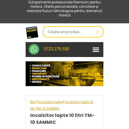
Echipamente profesionale Premium pentru
Horeca. Oferte personalizate, consiliere și
realizare fluxuri tehnologice pentru domeniul
Horeca
0723.276.930
Bar
Incalzitor lapte
Incalzitor lapte 10
/
/
litri TM-10 SAMMIC
Incalzitor lapte 10 litri TM-
10 SAMMIC