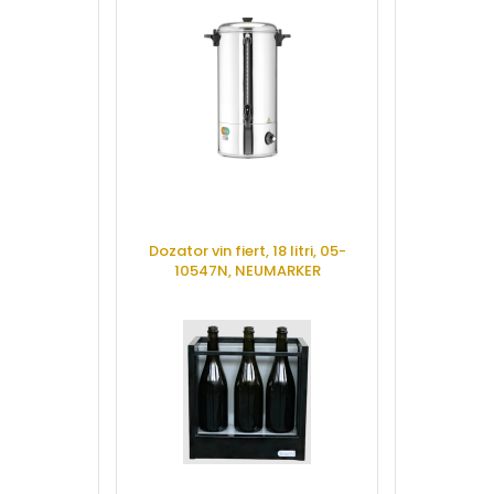
Dozator vin fiert, 18 litri, 05-
Dispenser apa 
10547N, NEUMARKER
manual, HWA
BON
CERE OFERTA
CERE 