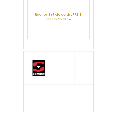
Racitor 3 sticle de vin, FRZ 3,
FREEZY SYSTEM
Masina cubu
glont, 60 kg,
SDH 64 R
CERE OFERTA
CERE 