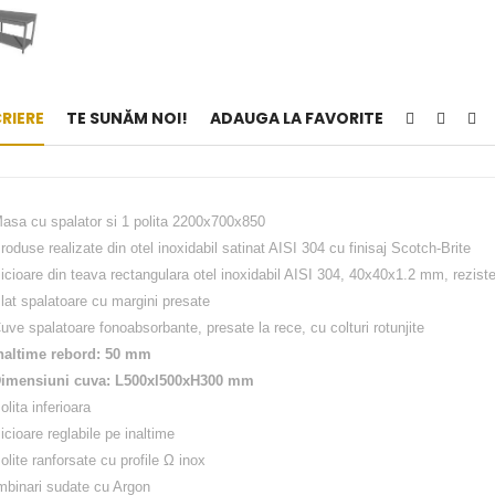
RIERE
TE SUNĂM NOI!
ADAUGA LA FAVORITE
asa cu spalator si 1 polita 2200x700x850
roduse realizate din otel inoxidabil satinat AISI 304 cu finisaj Scotch-Brite
icioare din teava rectangulara otel inoxidabil AISI 304, 40x40x1.2 mm, rezist
lat spalatoare cu margini presate
uve spalatoare fonoabsorbante, presate la rece, cu colturi rotunjite
naltime rebord: 50 mm
imensiuni cuva: L500xl500xH300 mm
olita inferioara
icioare reglabile pe inaltime
olite ranforsate cu profile Ω inox
mbinari sudate cu Argon