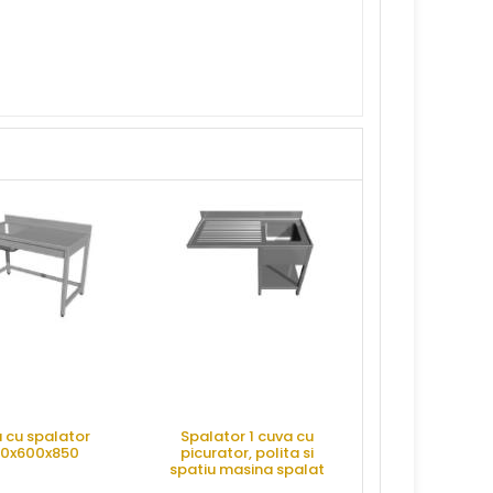
 cu spalator
Spalator 1 cuva cu
Spalator 1
0x600x850
picurator, polita si
600x700x
spatiu masina spalat
1400x700x850