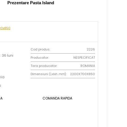
Prezentare Pasta Island
700x850
Cod produs:
2226
 36 luni
Producator:
NESPECIFICAT
Tara producator:
ROMANIA
Dimensiuni (Lxlxh
mm
):
2200X700X850
nia
s
TA
COMANDA RAPIDA