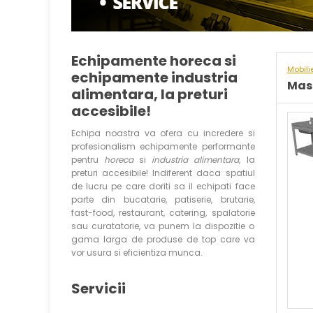
Echipamente horeca si
Mobili
echipamente industria
Masa
alimentara, la preturi
accesibile!
Echipa noastra va ofera cu incredere si
profesionalism echipamente performante
pentru
horeca
si
industria alimentara
, la
preturi accesibile! Indiferent daca spatiul
de lucru pe care doriti sa il echipati face
parte din bucatarie, patiserie, brutarie,
fast-food, restaurant, catering, spalatorie
sau curatatorie, va punem la dispozitie o
gama larga de produse de top care va
vor usura si eficientiza munca.
Servicii