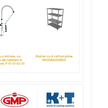
RE OFERTA
CERE OFERTA
CERE OFE
 o intrare, cu
Rastel cu 4 rafturi pline
 de robineti si
1600x600x1800
ar, P 01 01 02 01
 MONOLITH
RE OFERTA
CERE OFERTA