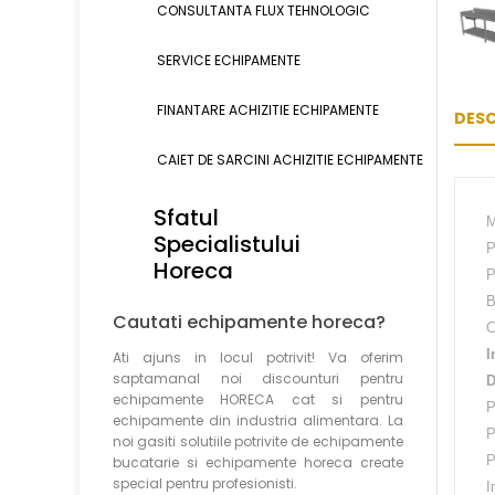
CONSULTANTA FLUX TEHNOLOGIC
SERVICE ECHIPAMENTE
FINANTARE ACHIZITIE ECHIPAMENTE
DESC
CAIET DE SARCINI ACHIZITIE
ECHIPAMENTE
Sfatul
M
Specialistului
P
Horeca
P
B
Cautati echipamente horeca?
C
I
Ati ajuns in locul potrivit! Va oferim
saptamanal noi discounturi pentru
D
echipamente HORECA cat si pentru
P
echipamente din industria alimentara. La
P
noi gasiti solutiile potrivite de echipamente
P
bucatarie si echipamente horeca create
special pentru profesionisti.
I