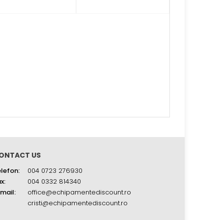
ONTACT US
lefon:
004 0723 276930
x:
004 0332 814340
mail:
office@echipamentediscount.ro
cristi@echipamentediscount.ro