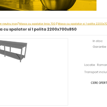
er neutru inox
Masa cu spalator linia 700
Masa cu spalator si 1 polita 2200x
/
/
 cu spalator si 1 polita 2200x700x850
In stoc
Garantie :
Locatie: Roma
Transport inclu
CERE OFER