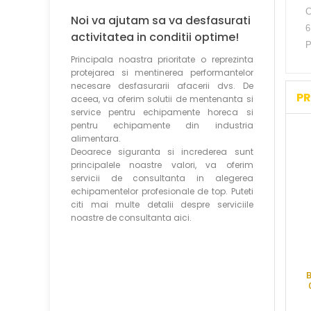
C
Noi va ajutam sa va desfasurati
6
activitatea in conditii optime!
P
Principala noastra prioritate o reprezinta
protejarea si mentinerea performantelor
necesare desfasurarii afacerii dvs. De
PR
aceea, va oferim solutii de mentenanta si
service pentru echipamente horeca si
pentru echipamente din industria
alimentara.
Deoarece siguranta si increderea sunt
principalele noastre valori, va oferim
servicii de consultanta in alegerea
echipamentelor profesionale de top. Puteti
citi mai multe detalii despre serviciile
noastre de consultanta aici.
B