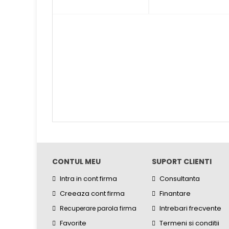
CONTUL MEU
SUPORT CLIENTI
Intra in cont firma
Consultanta
Creeaza cont firma
Finantare
Intrebari frecvente
Recuperare parola firma
Favorite
Termeni si conditii