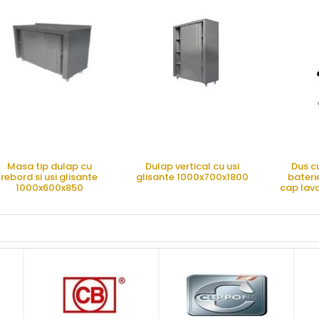
CERE OFERTA
CERE OFERTA
CE
Masa tip dulap cu
Dulap vertical cu usi
Dus cu
rebord si usi glisante
glisante 1000x700x1800
baterie
1000x600x850
cap lavo
32,
CERE OFERTA
CERE OFERTA
CE