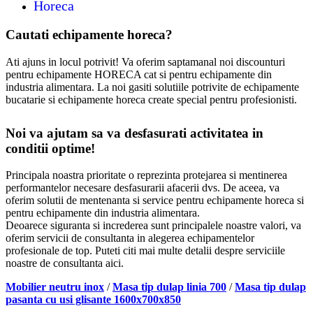
Horeca
Cautati echipamente horeca?
Ati ajuns in locul potrivit! Va oferim saptamanal noi discounturi
pentru echipamente HORECA cat si pentru echipamente din
industria alimentara. La noi gasiti solutiile potrivite de echipamente
bucatarie si echipamente horeca create special pentru profesionisti.
Noi va ajutam sa va desfasurati activitatea in
conditii optime!
Principala noastra prioritate o reprezinta protejarea si mentinerea
performantelor necesare desfasurarii afacerii dvs. De aceea, va
oferim solutii de mentenanta si service pentru echipamente horeca si
pentru echipamente din industria alimentara.
Deoarece siguranta si increderea sunt principalele noastre valori, va
oferim servicii de consultanta in alegerea echipamentelor
profesionale de top. Puteti citi mai multe detalii despre serviciile
noastre de consultanta aici.
Mobilier neutru inox
/
Masa tip dulap linia 700
/
Masa tip dulap
pasanta cu usi glisante 1600x700x850