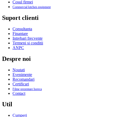
Cosul firmei
Commercial kitchen equipment
Suport clienti
Consultanta
Finantare
Intrebari frecvente
Termeni si conditii
ANPC
Despre noi
Noutati
Evenimente
Recomandari
Certificari
Filme prezentare horeca
Contact
Util
Cumperi