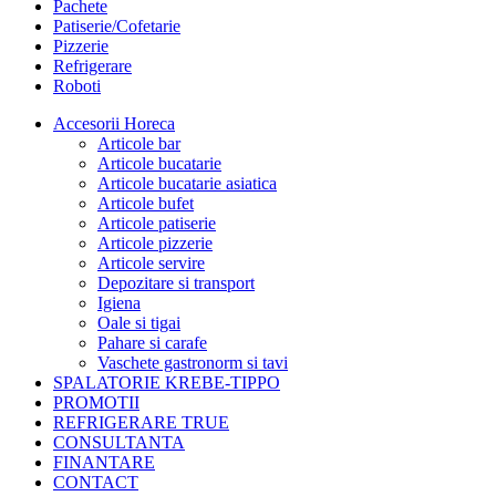
Pachete
Patiserie/Cofetarie
Pizzerie
Refrigerare
Roboti
Accesorii Horeca
Articole bar
Articole bucatarie
Articole bucatarie asiatica
Articole bufet
Articole patiserie
Articole pizzerie
Articole servire
Depozitare si transport
Igiena
Oale si tigai
Pahare si carafe
Vaschete gastronorm si tavi
SPALATORIE KREBE-TIPPO
PROMOTII
REFRIGERARE TRUE
CONSULTANTA
FINANTARE
CONTACT