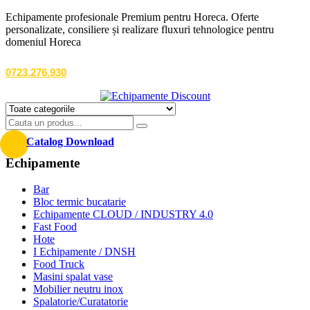
Echipamente profesionale Premium pentru Horeca. Oferte
personalizate, consiliere și realizare fluxuri tehnologice pentru
domeniul Horeca
0723.276.930
Catalog Download
Echipamente
Bar
Bloc termic bucatarie
Echipamente CLOUD / INDUSTRY 4.0
Fast Food
Hote
I Echipamente / DNSH
Food Truck
Masini spalat vase
Mobilier neutru inox
Spalatorie/Curatatorie