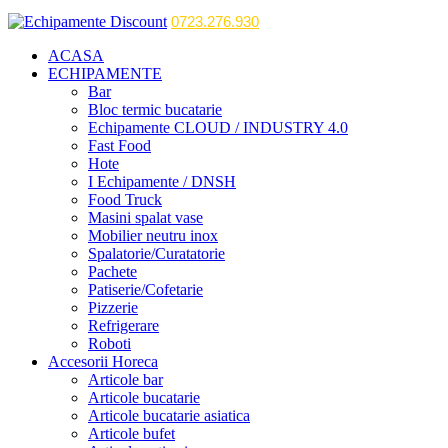
0723.276.930
ACASA
ECHIPAMENTE
Bar
Bloc termic bucatarie
Echipamente CLOUD / INDUSTRY 4.0
Fast Food
Hote
I Echipamente / DNSH
Food Truck
Masini spalat vase
Mobilier neutru inox
Spalatorie/Curatatorie
Pachete
Patiserie/Cofetarie
Pizzerie
Refrigerare
Roboti
Accesorii Horeca
Articole bar
Articole bucatarie
Articole bucatarie asiatica
Articole bufet