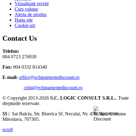
Vizualizate recent
Curs valutar
Alerta de produs
Harta site
Cookie-uri
Contact Us
Telefon:
004 0723 276930
Fax:
004 0332 814340
E-mail:
office@echipamentediscount.ro
cristi@echipamentediscount.ro
© Copyright 2013-2026
S.C. LOGIC CONSULT S.R.L.
. Toate
drepturile rezervate.
$$ |
Sat Balciu, Str. Biserica Sf. Neculai, Nr. 45R
,
Iasi
,
Comuna
Miroslava
,
707305
.
scroll