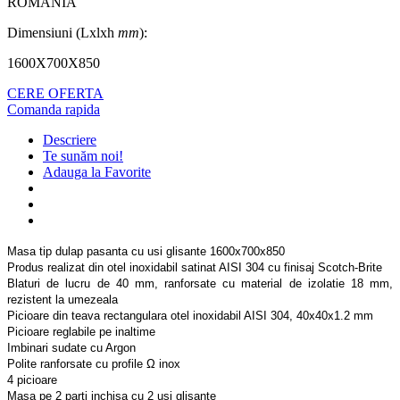
ROMANIA
Dimensiuni (Lxlxh
mm
):
1600X700X850
CERE OFERTA
Comanda rapida
Descriere
Te sunăm noi!
Adauga la Favorite
Masa tip dulap pasanta cu usi glisante 1600x700x850
Produs realizat din otel inoxidabil satinat AISI 304 cu finisaj Scotch-Brite
Blaturi de lucru de 40 mm, ranforsate cu material de izolatie 18 mm,
rezistent la umezeala
Picioare din teava rectangulara otel inoxidabil AISI 304, 40x40x1.2 mm
Picioare reglabile pe inaltime
Imbinari sudate cu Argon
Polite ranforsate cu profile Ω inox
4 picioare
Masa pe 2 parti inchisa cu 2 usi glisante