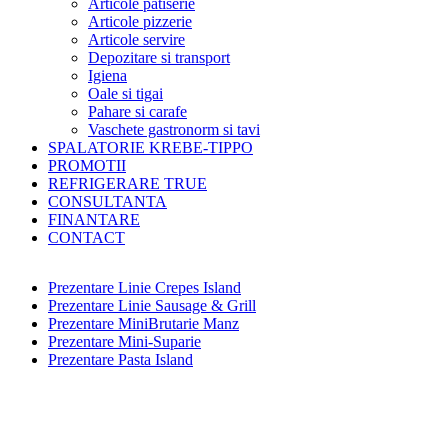
Articole patiserie
Articole pizzerie
Articole servire
Depozitare si transport
Igiena
Oale si tigai
Pahare si carafe
Vaschete gastronorm si tavi
SPALATORIE KREBE-TIPPO
PROMOTII
REFRIGERARE TRUE
CONSULTANTA
FINANTARE
CONTACT
Prezentare Linie Crepes Island
Prezentare Linie Sausage & Grill
Prezentare MiniBrutarie Manz
Prezentare Mini-Suparie
Prezentare Pasta Island