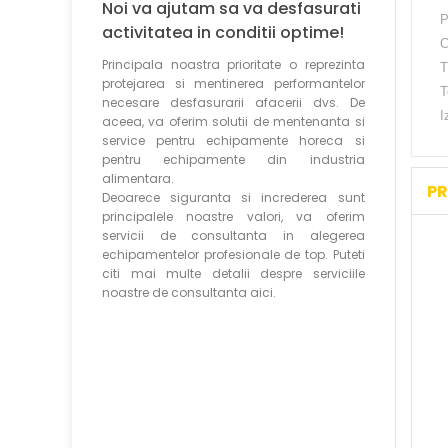
Noi va ajutam sa va desfasurati
P
activitatea in conditii optime!
C
Principala noastra prioritate o reprezinta
T
protejarea si mentinerea performantelor
T
necesare desfasurarii afacerii dvs. De
I
aceea, va oferim solutii de mentenanta si
service pentru echipamente horeca si
pentru echipamente din industria
alimentara.
PR
Deoarece siguranta si increderea sunt
principalele noastre valori, va oferim
servicii de consultanta in alegerea
echipamentelor profesionale de top. Puteti
citi mai multe detalii despre serviciile
noastre de consultanta aici.