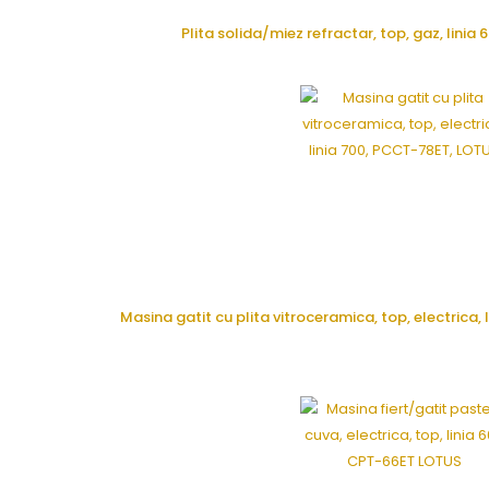
Plita solida/miez refractar, top, gaz, lini
CERE OFERTA
Masina gatit cu plita vitroceramica, top, electrica
CERE OFERTA