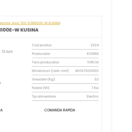
deschis, linia 700 G7IN100E-W KUSINA
7IN100E-W KUSINA
Cod produs:
2224
 12 luni
Producator:
KUSINA
Tara producator:
TURCIA
Dimensiuni (Lxlxh
mm
):
400X730X900
Greutate (Kg):
53
s
Putere (W):
7 Kw
Tip alimentare:
Electric
TA
COMANDA RAPIDA