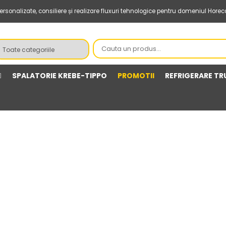
sonalizate, consiliere și realizare fluxuri tehnologice pentru domeniul Horec
SPALATORIE KREBE-TIPPO
PROMOTII
REFRIGERARE TR