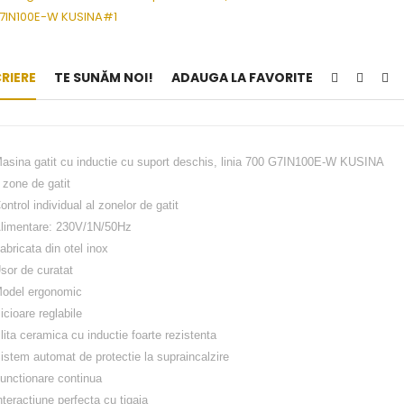
RIERE
TE SUNĂM NOI!
ADAUGA LA FAVORITE
asina gatit cu inductie cu suport deschis, linia 700 G7IN100E-W KUSINA
 zone de gatit
ontrol individual al zonelor de gatit
limentare: 230V/1N/50Hz
abricata din otel inox
sor de curatat
odel ergonomic
icioare reglabile
lita ceramica cu inductie foarte rezistenta
istem automat de protectie la supraincalzire
unctionare continua
nteractiune perfecta cu tigaia