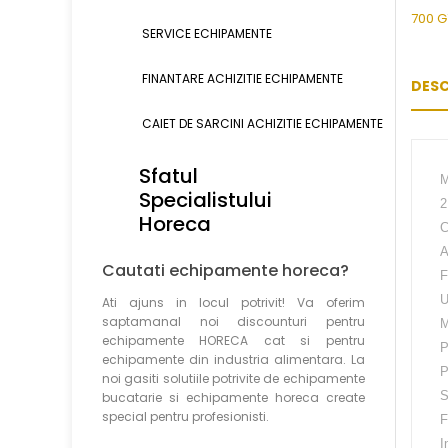
SERVICE ECHIPAMENTE
FINANTARE ACHIZITIE ECHIPAMENTE
DESC
CAIET DE SARCINI ACHIZITIE
ECHIPAMENTE
Sfatul
M
Specialistului
2
Horeca
C
A
Cautati echipamente horeca?
F
U
Ati ajuns in locul potrivit! Va oferim
saptamanal noi discounturi pentru
M
echipamente HORECA cat si pentru
P
echipamente din industria alimentara. La
P
noi gasiti solutiile potrivite de echipamente
S
bucatarie si echipamente horeca create
special pentru profesionisti.
F
I