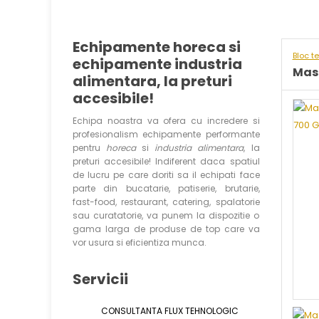
Echipamente horeca si
Bloc t
echipamente industria
Masi
alimentara, la preturi
accesibile!
Echipa noastra va ofera cu incredere si
profesionalism echipamente performante
pentru
horeca
si
industria alimentara
, la
preturi accesibile! Indiferent daca spatiul
de lucru pe care doriti sa il echipati face
parte din bucatarie, patiserie, brutarie,
fast-food, restaurant, catering, spalatorie
sau curatatorie, va punem la dispozitie o
gama larga de produse de top care va
vor usura si eficientiza munca.
Servicii
CONSULTANTA FLUX TEHNOLOGIC