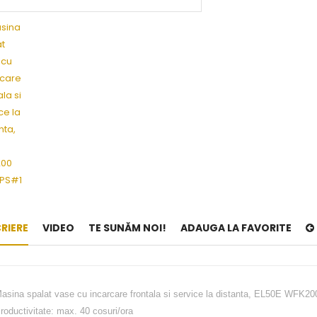
RIERE
VIDEO
TE SUNĂM NOI!
ADAUGA LA FAVORITE
asina spalat vase cu incarcare frontala si service la distanta, EL50E WFK
roductivitate: max. 40 cosuri/ora