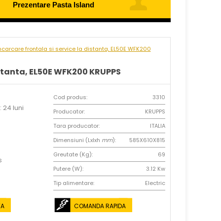
Prezentare Pasta Island
carcare frontala si service la distanta, EL50E WFK200
distanta, EL50E WFK200 KRUPPS
Cod produs:
3310
 24 luni
Producator:
KRUPPS
Tara producator:
ITALIA
Dimensiuni (Lxlxh
mm
):
585X610X815
Greutate (Kg):
69
s
Putere (W):
3.12 Kw
Tip alimentare:
Electric
TA
COMANDA RAPIDA