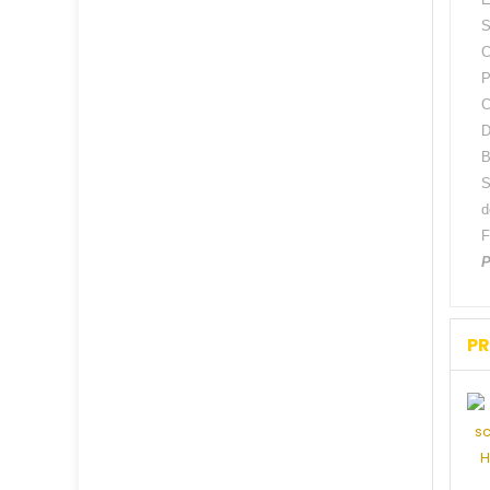
S
C
P
C
D
B
S
d
F
P
PR