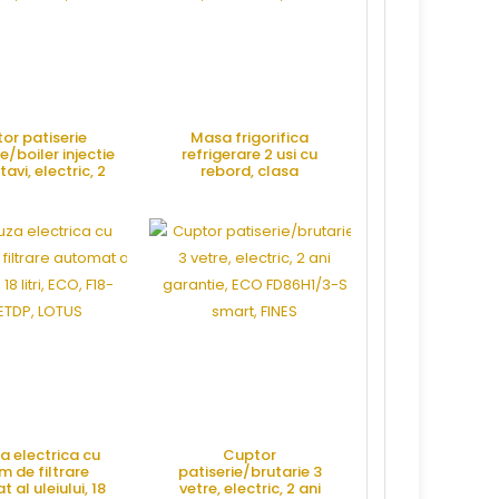
or patiserie
Masa frigorifica
Rotisor plan
e/boiler injectie
refrigerare 2 usi cu
infrarosu, 5 sp
tavi, electric, 2
rebord, clasa
CHEF 505,
rantie, HTB-5,
energetica A, consum
FINES
redus, HMRG-150,
RE OFERTA
CERE OFERTA
CERE OFE
CORECO
za electrica cu
Cuptor
m de filtrare
patiserie/brutarie 3
 al uleiului, 18
vetre, electric, 2 ani