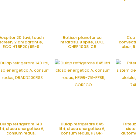
Dospitor 20 tavi, touch
Rotisor planetar cu
Cupt
screen, 2 ani garantie,
infrarosu, 8 spite, ECO,
convecti
ECO HTBP20/95-S
CHEF 1008, CB
abur, 5 
smart, FINES
ani ga
CERE OFERTA
CERE OFERTA
CE
Dulap refrigerare 140
Dulap refrigerare 645
Friteu
itri, clasa energetica A,
litri, clasa energetica A,
siste
consum redus,
consum redus, HEGR-
automat