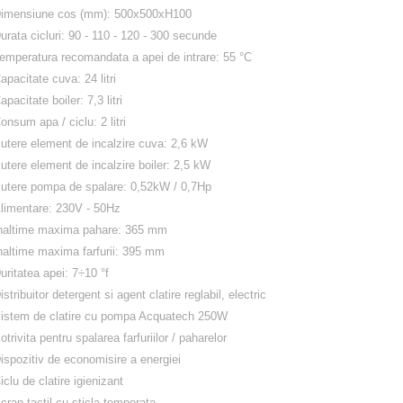
imensiune cos (mm): 500x500xH100
urata cicluri: 90 - 110 - 120 - 300 secunde
emperatura recomandata a apei de intrare: 55 °C
apacitate cuva: 24 litri
apacitate boiler: 7,3 litri
onsum apa / ciclu: 2 litri
utere element de incalzire cuva: 2,6 kW
utere element de incalzire boiler: 2,5 kW
utere pompa de spalare: 0,52kW / 0,7Hp
limentare: 230V - 50Hz
naltime maxima pahare: 365 mm
naltime maxima farfurii: 395 mm
uritatea apei: 7÷10 °f
istribuitor detergent si agent clatire reglabil, electric
istem de clatire cu pompa Acquatech 250W
otrivita pentru spalarea farfuriilor / paharelor
ispozitiv de economisire a energiei
iclu de clatire igienizant
cran tactil cu sticla temperata