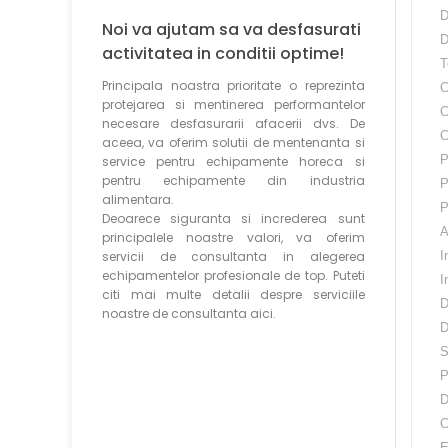
D
Noi va ajutam sa va desfasurati
D
activitatea in conditii optime!
T
Principala noastra prioritate o reprezinta
C
protejarea si mentinerea performantelor
C
necesare desfasurarii afacerii dvs. De
C
aceea, va oferim solutii de mentenanta si
P
service pentru echipamente horeca si
pentru echipamente din industria
P
alimentara.
P
Deoarece siguranta si increderea sunt
A
principalele noastre valori, va oferim
servicii de consultanta in alegerea
I
echipamentelor profesionale de top. Puteti
I
citi mai multe detalii despre serviciile
D
noastre de consultanta aici.
D
S
P
D
C
E