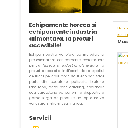
Echipamente horeca si
I Echi
echipamente industria
KRUPP
alimentara, la preturi
Masi
accesibile!
Echipa noastra va ofera cu incredere si
profesionalism echipamente performante
pentru
horeca
si
industria alimentara
, la
preturi accesibile! Indiferent daca spatiul
de lucru pe care doriti sa il echipati face
parte din bucatarie, patiserie, brutarie,
fast-food, restaurant, catering, spalatorie
sau curatatorie, va punem la dispozitie o
gama larga de produse de top care va
vor usura si eficientiza munca.
Servicii