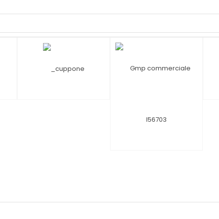
DRAKD200RSS
751-PF85, CORECO
litri, 
CERE OFERTA
CERE OFERTA
CE