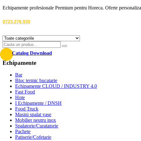
Echipamente profesionale Premium pentru Horeca. Oferte personalizate
0723.276.930
Catalog Download
Echipamente
Bar
Bloc termic bucatarie
Echipamente CLOUD / INDUSTRY 4.0
Fast Food
Hote
I Echipamente / DNSH
Food Truck
Masini spalat vase
Mobilier neutru inox
Spalatorie/Curatatorie
Pachete
Patiserie/Cofetarie