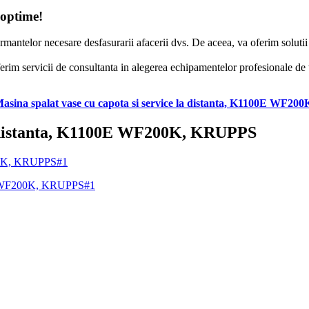
 optime!
formantelor necesare desfasurarii afacerii dvs. De aceea, va oferim solut
erim servicii de consultanta in alegerea echipamentelor profesionale de to
asina spalat vase cu capota si service la distanta, K1100E WF2
la distanta, K1100E WF200K, KRUPPS