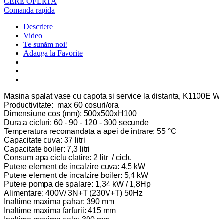
CERE OFERTA
Comanda rapida
Descriere
Video
Te sunăm noi!
Adauga la Favorite
Masina spalat vase cu capota si service la distanta, K110
Productivitate: max 60 cosuri/ora
Dimensiune cos (mm): 500x500xH100
Durata cicluri: 60 - 90 - 120 - 300 secunde
Temperatura recomandata a apei de intrare: 55 °C
Capacitate cuva: 37 litri
Capacitate boiler: 7,3 litri
Consum apa ciclu clatire: 2 litri / ciclu
Putere element de incalzire cuva: 4,5 kW
Putere element de incalzire boiler: 5,4 kW
Putere pompa de spalare: 1,34 kW / 1,8Hp
Alimentare: 400V/ 3N+T (230V+T) 50Hz
Inaltime maxima pahar: 390 mm
Inaltime maxima farfurii: 415 mm