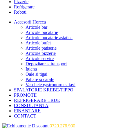
Pizzerie
Refrigerare
Roboti
Accesorii Horeca
Articole bar
Articole bucatarie
Articole bucatarie asiatica
Articole bufet
Articole patiserie
Articole pizzerie
Articole servire
Depozitare si transport
Igiena
Oale si tigai
Pahare si carafe
Vaschete gastronorm si tavi
SPALATORIE KREBE-TIPPO
PROMOTII
REFRIGERARE TRUE
CONSULTANTA
FINANTARE
CONTACT
0723.276.930