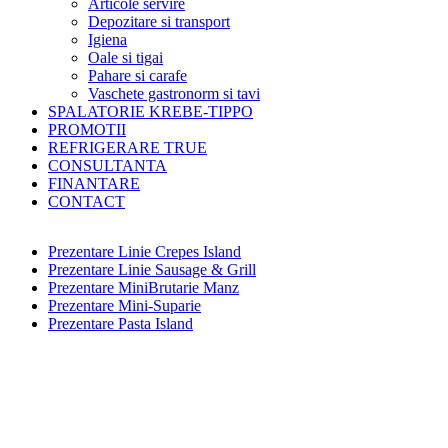
Articole servire
Depozitare si transport
Igiena
Oale si tigai
Pahare si carafe
Vaschete gastronorm si tavi
SPALATORIE KREBE-TIPPO
PROMOTII
REFRIGERARE TRUE
CONSULTANTA
FINANTARE
CONTACT
Prezentare Linie Crepes Island
Prezentare Linie Sausage & Grill
Prezentare MiniBrutarie Manz
Prezentare Mini-Suparie
Prezentare Pasta Island