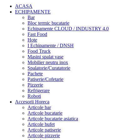
ACASA
ECHIPAMENTE
Bar
Bloc termic bucatarie
Echipamente CLOUD / INDUSTRY 4.0
Fast Food
Hote
I Echipamente / DNSH
Food Truck
Masini spalat vase
Mobilier neutru inox
Spalatorie/Curatatorie
Pachete
Patiserie/Cofetarie
Pizzerie
Refrigerare
Roboti
Accesorii Horeca
Articole bar
Articole bucatarie
Articole bucatarie asiatica
Articole bufet
Articole patiserie
Articole pizzerie