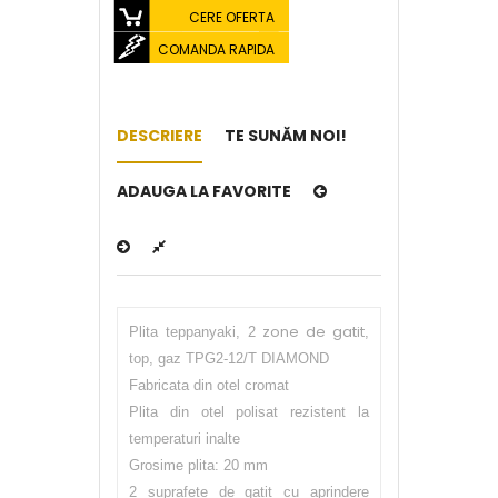
CERE OFERTA
COMANDA RAPIDA
DESCRIERE
TE SUNĂM NOI!
ADAUGA LA FAVORITE
zone de gatit
Plita teppanyaki, 2
,
top, gaz TPG2-12/T DIAMOND
Fabricata din otel cromat
Plita din otel polisat rezistent la
temperaturi inalte
Grosime plita: 20 mm
2 suprafete de gatit cu aprindere