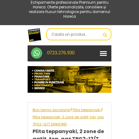
Echipamente profesionale Premium pentru
Horeca. Oferte personalizate, consiliere și
realizare fluxuri tehnologice pentru domeniul
Horeca
0723.276.930
Bloc termic bucatarie
Plita teppanyaki
/
/
Plita teppanyaki, 2 zone de gatit, top, gaz
TPG2-12/T DIAMOND
Plita teppanyaki, 2 zone de
gatit, top, gaz TPG2-12/T