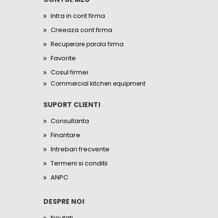
Intra in cont firma
Creeaza cont firma
Recuperare parola firma
Favorite
Cosul firmei
Commercial kitchen equipment
SUPORT CLIENTI
Consultanta
Finantare
Intrebari frecvente
Termeni si conditii
ANPC
DESPRE NOI
Noutati