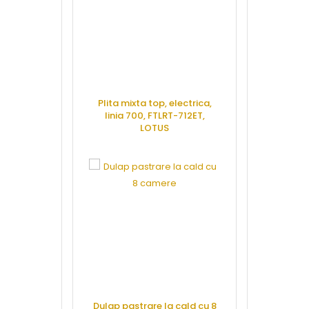
Plita mixta top, electrica,
Cuptor ga
linia 700, FTLRT-712ET,
injectie abur
LOTUS
GN 1/1, electri
M
CERE OFERTA
CERE 
Dulap pastrare la cald cu 8