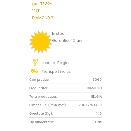
In stoc
Garantie : 12 luni
Locatie: Belgia
Transport inclus
Cod produs:
3060
Producator:
DIAMOND
Tara producator:
BELGIA
Dimensiuni (Lxlxh
mm
):
1200X770X450
Greutate (Kg):
140
Tip alimentare:
Gaz