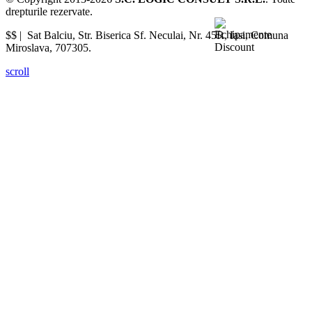
drepturile rezervate.
$$ |
Sat Balciu, Str. Biserica Sf. Neculai, Nr. 45R
,
Iasi
,
Comuna
Miroslava
,
707305
.
scroll