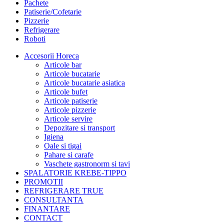
Pachete
Patiserie/Cofetarie
Pizzerie
Refrigerare
Roboti
Accesorii Horeca
Articole bar
Articole bucatarie
Articole bucatarie asiatica
Articole bufet
Articole patiserie
Articole pizzerie
Articole servire
Depozitare si transport
Igiena
Oale si tigai
Pahare si carafe
Vaschete gastronorm si tavi
SPALATORIE KREBE-TIPPO
PROMOTII
REFRIGERARE TRUE
CONSULTANTA
FINANTARE
CONTACT