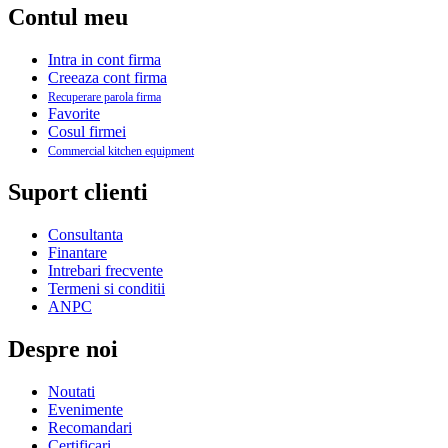
Contul meu
Intra in cont firma
Creeaza cont firma
Recuperare parola firma
Favorite
Cosul firmei
Commercial kitchen equipment
Suport clienti
Consultanta
Finantare
Intrebari frecvente
Termeni si conditii
ANPC
Despre noi
Noutati
Evenimente
Recomandari
Certificari