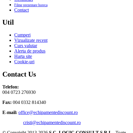
Filme prezentare horeca
Contact
Util
Cumperi
Vizualizate recent
Curs valutar
Alerta de produs
Harta site
Cookie-uri
Contact Us
Telefon:
004 0723 276930
Fax:
004 0332 814340
E-mail:
office@echipamentediscount.ro
cristi@echipamentediscount.ro
© Copyright 2013-2026
S.C. LOGIC CONSULT S.R.L.
. Toate