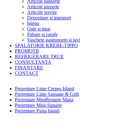
Articole patiserie
Articole pizzerie
Articole servire
Depozitare si transport
Igiena
Oale si tigai
Pahare si carafe
Vaschete gastronorm si tavi
SPALATORIE KREBE-TIPPO
PROMOTII
REFRIGERARE TRUE
CONSULTANTA
FINANTARE
CONTACT
Prezentare Linie Crepes Island
Prezentare Linie Sausage & Grill
Prezentare MiniBrutarie Manz
Prezentare Mini-Suparie
Prezentare Pasta Island