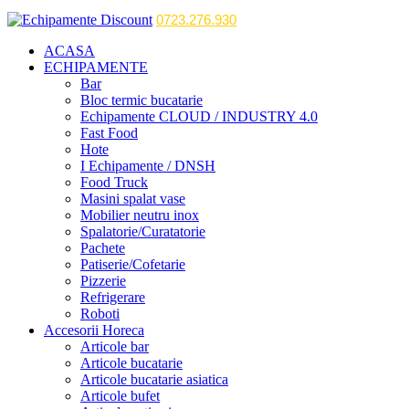
0723.276.930
ACASA
ECHIPAMENTE
Bar
Bloc termic bucatarie
Echipamente CLOUD / INDUSTRY 4.0
Fast Food
Hote
I Echipamente / DNSH
Food Truck
Masini spalat vase
Mobilier neutru inox
Spalatorie/Curatatorie
Pachete
Patiserie/Cofetarie
Pizzerie
Refrigerare
Roboti
Accesorii Horeca
Articole bar
Articole bucatarie
Articole bucatarie asiatica
Articole bufet