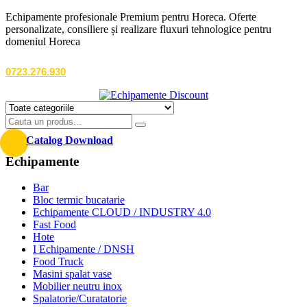
Echipamente profesionale Premium pentru Horeca. Oferte
personalizate, consiliere și realizare fluxuri tehnologice pentru
domeniul Horeca
0723.276.930
Catalog Download
Echipamente
Bar
Bloc termic bucatarie
Echipamente CLOUD / INDUSTRY 4.0
Fast Food
Hote
I Echipamente / DNSH
Food Truck
Masini spalat vase
Mobilier neutru inox
Spalatorie/Curatatorie