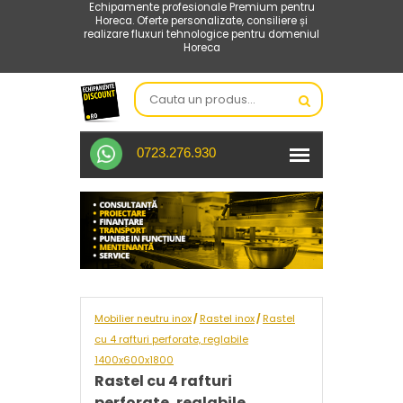
Echipamente profesionale Premium pentru
Horeca. Oferte personalizate, consiliere și
realizare fluxuri tehnologice pentru domeniul
Horeca
0723.276.930
Mobilier neutru inox
Rastel inox
Rastel
/
/
cu 4 rafturi perforate, reglabile
1400x600x1800
Rastel cu 4 rafturi
perforate, reglabile