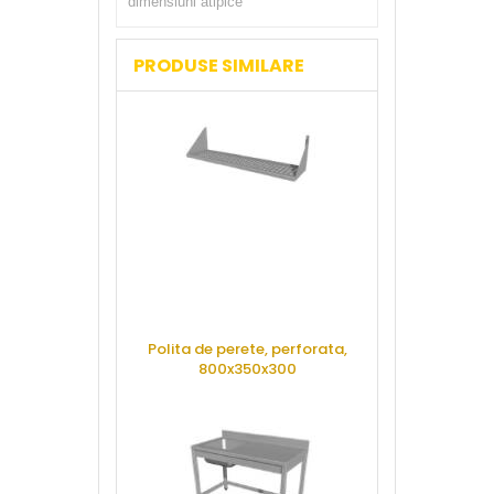
dimensiuni atipice
PRODUSE SIMILARE
Polita de perete, perforata,
Spalator 1 cu
800x350x300
1200x
CERE OFERTA
CERE 