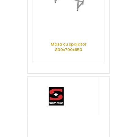
Masa cu spalator
Masa cu spala
800x700x850
2200x
CERE OFERTA
CERE 