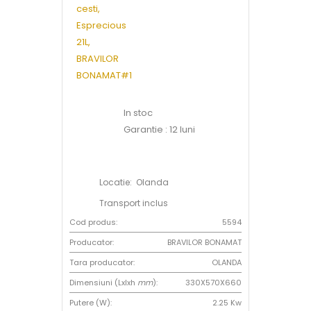
In stoc
Garantie : 12 luni
Locatie: Olanda
Transport inclus
Cod produs:
5594
Producator:
BRAVILOR BONAMAT
Tara producator:
OLANDA
Dimensiuni (Lxlxh
mm
):
330X570X660
Putere (W):
2.25 Kw