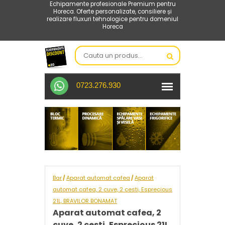
Echipamente profesionale Premium pentru
Horeca. Oferte personalizate, consiliere și
realizare fluxuri tehnologice pentru domeniul
Horeca
0723.276.930
Bar
Aparat automat cafea
Aparat
/
/
automat cafea, 2 cuve, 2 cesti, Esprecious
21L, BRAVILOR BONAMAT
Aparat automat cafea, 2
cuve, 2 cesti, Esprecious 21L,