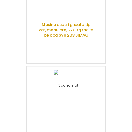
Masina cuburi gheata tip
zar, modulara, 220 kg racire
Masina cubu
pe apa SVH 203 SIMAG
glont, 25 kg,
SDH 24 R
CERE OFERTA
CERE 