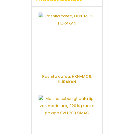
Rasnita cafea, HKN-MC6,
Dispenser ap
HURAKAN
litri, man
BRAVILO
CERE OFERTA
CERE 