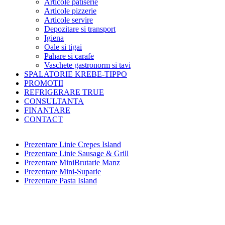
Articole patiserie
Articole pizzerie
Articole servire
Depozitare si transport
Igiena
Oale si tigai
Pahare si carafe
Vaschete gastronorm si tavi
SPALATORIE KREBE-TIPPO
PROMOTII
REFRIGERARE TRUE
CONSULTANTA
FINANTARE
CONTACT
Prezentare Linie Crepes Island
Prezentare Linie Sausage & Grill
Prezentare MiniBrutarie Manz
Prezentare Mini-Suparie
Prezentare Pasta Island