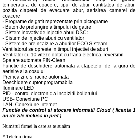
temperatura de coacere, tipul de abur, cantitatea de abur,
pozitia clapetei de evacuare abur, aerisirea camerei de
coacere
- Programe de gatit reprezentate prin pictograme
- Buton de prelungire a timpului de gatire
- Sistem inovativ de injectie aburi DSC:
- Sistem de injectie aburi cu ventilator
- Sistem de preincalzire a aburilor ECO S-steam
Ventilatorul se opreste in timpul injectiei de aburi
Ventilator cu 10 viteze dotat cu frana electrica, reversibil
Spalare automata FIN-Clean
Functie de deschidere automata a clapetelor de la gura de
aerisire si a cosului
Preincalzire si racire automata
Deschidere cuptor programabila
Iluminare LED
PID - control electronic a incalzirii boilerului
USB- Conexiune PC
LAN- Conexiune Internet
Functie de control si stocare informatii Cloud ( licenta 1
an de zile inclusa in pret )
Numărul firmei la care sa te sunăm
* Telefon firma: