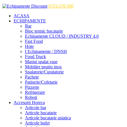
0723.276.930
ACASA
ECHIPAMENTE
Bar
Bloc termic bucatarie
Echipamente CLOUD / INDUSTRY 4.0
Fast Food
Hote
I Echipamente / DNSH
Food Truck
Masini spalat vase
Mobilier neutru inox
Spalatorie/Curatatorie
Pachete
Patiserie/Cofetarie
Pizzerie
Refrigerare
Roboti
Accesorii Horeca
Articole bar
Articole bucatarie
Articole bucatarie asiatica
Articole bufet