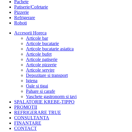
Pachete
Patiserie/Cofetarie
Pizzerie
Refrigerare
Roboti
Accesorii Horeca
Articole bar
Articole bucatarie
Articole bucatarie asiatica
Articole bufet
Articole patiserie
Articole pizzerie
Articole servire
Depozitare si transport
Igiena
Oale si tigai
Pahare si carafe
Vaschete gastronorm si tavi
SPALATORIE KREBE-TIPPO
PROMOTII
REFRIGERARE TRUE
CONSULTANTA
FINANTARE
CONTACT