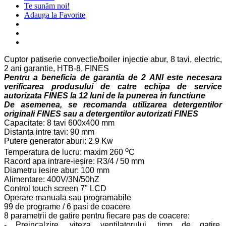
Te sunăm noi!
Adauga la Favorite
Cuptor patiserie convectie/boiler injectie abur, 8 tavi, electric,
2 ani garantie, HTB-8, FINES
Pentru a beneficia de garantia de 2 ANI este necesara
verificarea produsului de catre echipa de service
autorizata FINES la 12 luni de la punerea in functiune
De asemenea, se recomanda utilizarea detergentilor
originali FINES sau a detergentilor autorizati FINES
Capacitate: 8 tavi 600x400 mm
Distanta intre tavi: 90 mm
Putere generator aburi: 2.9 Kw
o
Temperatura de lucru: maxim 260
C
Racord apa intrare-ieșire: R3/4 / 50 mm
Diametru iesire abur: 100 mm
Alimentare: 400V/3N/50hZ
Control touch screen 7" LCD
Operare manuala sau programabile
99 de programe / 6 pasi de coacere
8 parametrii de gatire pentru fiecare pas de coacere:
- Preincalzire, viteza ventilatorului, timp de gatire,