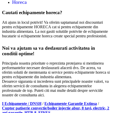
Horeca
Cautati echipamente horeca?
Ati ajuns in locul potrivit! Va oferim saptamanal noi discounturi
pentru echipamente HORECA cat si pentru echipamente din
industria alimentara. La noi gasiti solutiile potrivite de echipamente
bucatarie si echipamente horeca create special pentru profesionisti.
Noi va ajutam sa va desfasurati activitatea in
conditii optime!
Principala noastra prioritate o reprezinta protejarea si mentinerea
performantelor necesare desfasurarii afacerii dvs. De aceea, va
oferim solutii de mentenanta si service pentru echipamente horeca si
pentru echipamente din industria alimentara.
Deoarece siguranta si increderea sunt principalele noastre valori, va
oferim servicii de consultanta in alegerea echipamentelor
profesionale de top. Puteti citi mai multe detalii despre serviciile
noastre de consultanta aici.
I Echipamente / DNSH
/
Echipamente Garantie Extinsa
/
Cuptor patiserie convectie/boiler injectie abur, 8 tavi, electric, 2
ani garantie, HTB-8, FINES