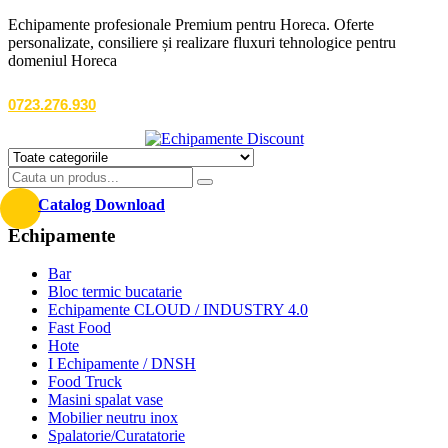
Echipamente profesionale Premium pentru Horeca. Oferte
personalizate, consiliere și realizare fluxuri tehnologice pentru
domeniul Horeca
0723.276.930
Catalog Download
Echipamente
Bar
Bloc termic bucatarie
Echipamente CLOUD / INDUSTRY 4.0
Fast Food
Hote
I Echipamente / DNSH
Food Truck
Masini spalat vase
Mobilier neutru inox
Spalatorie/Curatatorie