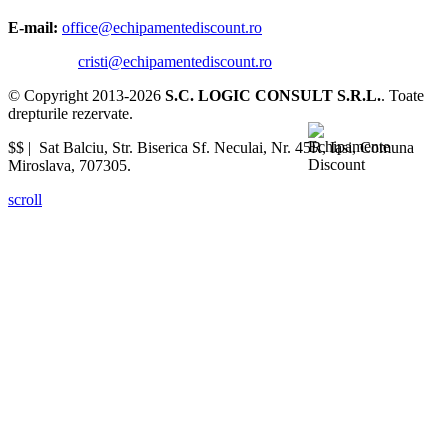
E-mail:
office@echipamentediscount.ro
cristi@echipamentediscount.ro
© Copyright 2013-2026
S.C. LOGIC CONSULT S.R.L.
. Toate
drepturile rezervate.
$$ |
Sat Balciu, Str. Biserica Sf. Neculai, Nr. 45R
,
Iasi
,
Comuna
Miroslava
,
707305
.
scroll