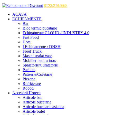
0723.276.930
ACASA
ECHIPAMENTE
Bar
Bloc termic bucatarie
Echipamente CLOUD / INDUSTRY 4.0
Fast Food
Hote
I Echipamente / DNSH
Food Truck
Masini spalat vase
Mobilier neutru inox
Spalatorie/Curatatorie
Pachete
Patiserie/Cofetarie
Pizzerie
Refrigerare
Roboti
Accesorii Horeca
Articole bar
Articole bucatarie
Articole bucatarie asiatica
Articole bufet