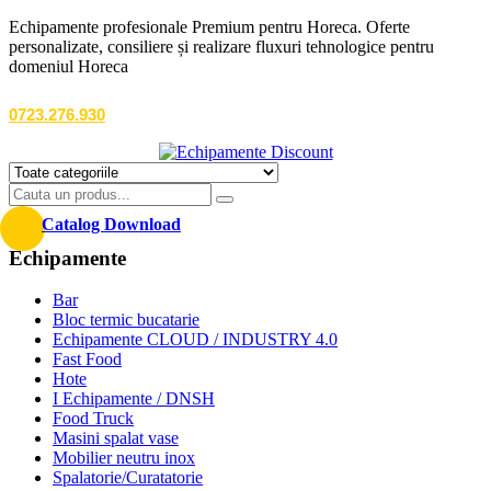
Echipamente profesionale Premium pentru Horeca. Oferte
personalizate, consiliere și realizare fluxuri tehnologice pentru
domeniul Horeca
0723.276.930
Catalog Download
Echipamente
Bar
Bloc termic bucatarie
Echipamente CLOUD / INDUSTRY 4.0
Fast Food
Hote
I Echipamente / DNSH
Food Truck
Masini spalat vase
Mobilier neutru inox
Spalatorie/Curatatorie