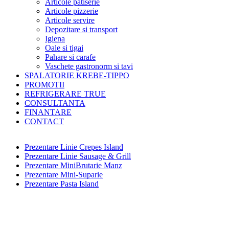
Articole patiserie
Articole pizzerie
Articole servire
Depozitare si transport
Igiena
Oale si tigai
Pahare si carafe
Vaschete gastronorm si tavi
SPALATORIE KREBE-TIPPO
PROMOTII
REFRIGERARE TRUE
CONSULTANTA
FINANTARE
CONTACT
Prezentare Linie Crepes Island
Prezentare Linie Sausage & Grill
Prezentare MiniBrutarie Manz
Prezentare Mini-Suparie
Prezentare Pasta Island