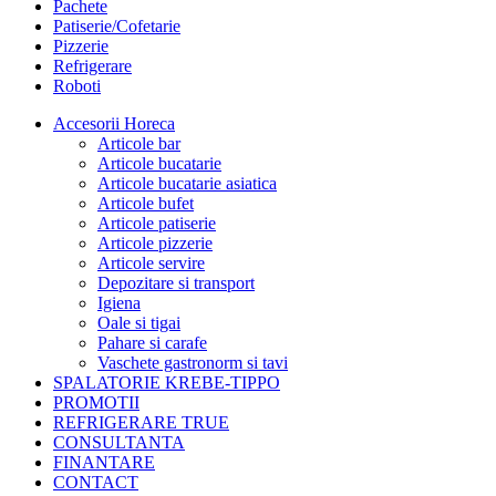
Pachete
Patiserie/Cofetarie
Pizzerie
Refrigerare
Roboti
Accesorii Horeca
Articole bar
Articole bucatarie
Articole bucatarie asiatica
Articole bufet
Articole patiserie
Articole pizzerie
Articole servire
Depozitare si transport
Igiena
Oale si tigai
Pahare si carafe
Vaschete gastronorm si tavi
SPALATORIE KREBE-TIPPO
PROMOTII
REFRIGERARE TRUE
CONSULTANTA
FINANTARE
CONTACT