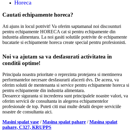
Horeca
Cautati echipamente horeca?
Ati ajuns in locul potrivit! Va oferim saptamanal noi discounturi
pentru echipamente HORECA cat si pentru echipamente din
industria alimentara. La noi gasiti solutiile potrivite de echipamente
bucatarie si echipamente horeca create special pentru profesionisti.
Noi va ajutam sa va desfasurati activitatea in
conditii optime!
Principala noastra prioritate o reprezinta protejarea si mentinerea
performantelor necesare desfasurarii afacerii dvs. De aceea, va
oferim solutii de mentenanta si service pentru echipamente horeca si
pentru echipamente din industria alimentara.
Deoarece siguranta si increderea sunt principalele noastre valori, va
oferim servicii de consultanta in alegerea echipamentelor
profesionale de top. Puteti citi mai multe detalii despre serviciile
noastre de consultanta aici.
Masini spalat vase
/
Masina spalat pahare
/
Masina spalat
pahare, C327, KRUPPS