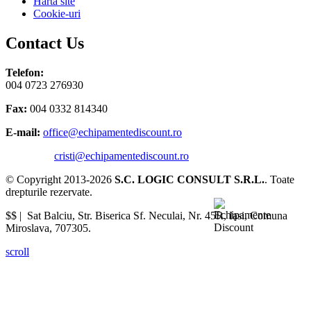
Harta site
Cookie-uri
Contact Us
Telefon:
004 0723 276930
Fax:
004 0332 814340
E-mail:
office@echipamentediscount.ro
cristi@echipamentediscount.ro
© Copyright 2013-2026
S.C. LOGIC CONSULT S.R.L.
. Toate
drepturile rezervate.
$$ |
Sat Balciu, Str. Biserica Sf. Neculai, Nr. 45R
,
Iasi
,
Comuna
Miroslava
,
707305
.
scroll