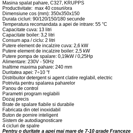
Masina spalat pahare, C327, KRUPPS
Productivitate: max 40 cosuri/ora
Dimensiune cos (mm): 350x350x150
Durata cicluri: 90/120/150/180 secunde
Temperatura recomandata a apei de intrare: 55 °C
Capacitate cuva: 13 litri
Capacitate boiler: 3,2 litri
Consum apa / ciclu: 2 litri
Putere element de incalzire cuva: 2,6 kW
Putere element de incalzire boiler: 2,5 kW
Putere pompa de spalare: 0,19kW / 0,25Hp
Alimentare: 230V - 50Hz
Inaltime maxima pahare: 240 mm
Duritatea apei: 7÷10 °f
Distribuitor detergent si agent clatire reglabil, electric
Potrivita pentru spalarea paharelor
Panou de control
Parametri program reglabili
Dozaj precis
Brate de spalare fiabile si durabile
Fabricata din otel inoxidabil
Buton de pornire inteligent
Sistem de autodiagnosticare
4 cicluri de spalre
Pentru o duritate a apei mai mare de 7-10 grade Franceze